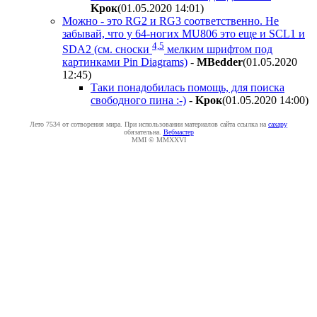
Kpoк
(01.05.2020 14:01
)
Можно - это RG2 и RG3 соответственно. Не
забывай, что у 64-ногих MU806 это еще и SCL1 и
4,5
SDA2 (см. сноски
мелким шрифтом под
картинками Pin Diagrams)
-
MBedder
(01.05.2020
12:45
)
Таки понадобилась помощь, для поиска
свободного пина :-)
-
Kpoк
(01.05.2020 14:00
)
Лето 7534 от сотворения мира. При использовании материалов сайта ссылка на
caxapу
обязательна.
Вебмастер
MMI © MMXXVI