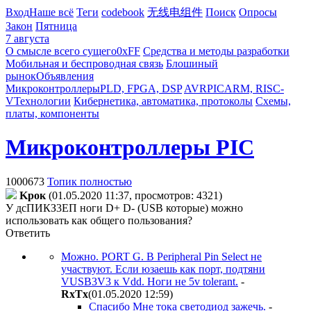
Вход
Наше всё
Теги
codebook
无线电组件
Поиск
Опросы
Закон
Пятница
7 августа
О смысле всего сущего
0xFF
Средства и методы разработки
Мобильная и беспроводная связь
Блошиный
рынок
Объявления
Микроконтроллеры
PLD, FPGA, DSP
AVR
PIC
ARM, RISC-
V
Технологии
Кибернетика, автоматика, протоколы
Схемы,
платы, компоненты
Микроконтроллеры PIC
1000673
Топик полностью
Kpoк
(01.05.2020 11:37, просмотров: 4321)
У дсПИКЗ3ЕП ноги D+ D- (USB которые) можно
использовать как общего пользования?
Ответить
Можно. PORT G. В Peripheral Pin Select не
участвуют. Если юзаешь как порт, подтяни
VUSB3V3 к Vdd. Ноги не 5v tolerant.
-
RxTx
(01.05.2020 12:59
)
Спасибо Мне тока светодиод зажечь.
-