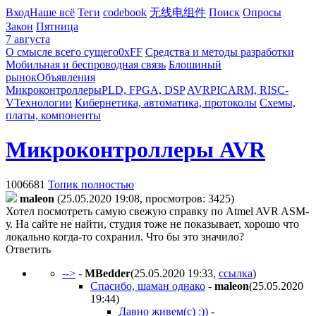
Вход
Наше всё
Теги
codebook
无线电组件
Поиск
Опросы
Закон
Пятница
7 августа
О смысле всего сущего
0xFF
Средства и методы разработки
Мобильная и беспроводная связь
Блошиный
рынок
Объявления
Микроконтроллеры
PLD, FPGA, DSP
AVR
PIC
ARM, RISC-
V
Технологии
Кибернетика, автоматика, протоколы
Схемы,
платы, компоненты
Микроконтроллеры AVR
1006681
Топик полностью
maleon
(25.05.2020 19:08, просмотров: 3425)
Хотел посмотреть самую свежую справку по Atmel AVR ASM-
у. На сайте не найти, студия тоже не показывает, хорошо что
локально когда-то сохранил. Что бы это значило?
Ответить
-->
-
MBedder
(25.05.2020 19:33
,
ссылка
)
Спасибо, шаман однако
-
maleon
(25.05.2020
19:44
)
Давно живем(с) :))
-