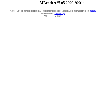
MBedder
(25.05.2020 20:01
)
Лето 7534 от сотворения мира. При использовании материалов сайта ссылка на
caxapу
обязательна.
Вебмастер
MMI © MMXXVI