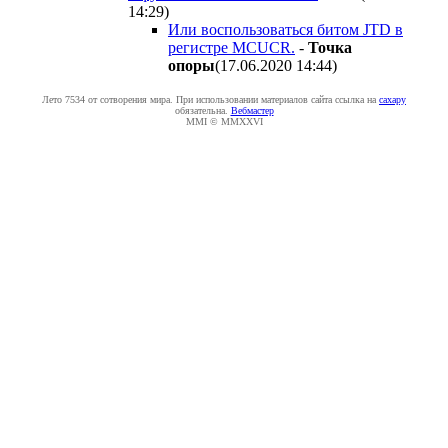
14:29
)
Или воспользоваться битом JTD в
регистре MCUCR.
-
Toчкa
oпopы
(17.06.2020 14:44
)
Лето 7534 от сотворения мира. При использовании материалов сайта ссылка на
caxapу
обязательна.
Вебмастер
MMI © MMXXVI