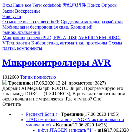
Вход
Наше всё
Теги
codebook
无线电组件
Поиск
Опросы
Закон
Воскресенье
9 августа
О смысле всего сущего
0xFF
Средства и методы разработки
Мобильная и беспроводная связь
Блошиный
рынок
Объявления
Микроконтроллеры
PLD, FPGA, DSP
AVR
PIC
ARM, RISC-
V
Технологии
Кибернетика, автоматика, протоколы
Схемы,
платы, компоненты
Микроконтроллеры AVR
1012660
Топик полностью
Tpoeшник
(17.06.2020 13:24, просмотров: 3827)
Добрый! ATMega324pb. PORTC. 3й pin. Программирую его
как выход: DDRC = (1<<DDRC3); В результате висит на нем
около вольта и не управляется. Где я туплю? Спс!
Ответить
Респект! Боги!)
-
Tpoeшник
(17.06.2020 14:55
)
JTAG'ом небось занят (JTAGEN активирован по
умолчанию).
-
Kceния
(17.06.2020 14:25
)
в фуз JTAGEN записать "1"
-
m16
(17.06.2020