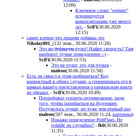
12:09
)
Ключевое слово "register"
игнорируется
компиляторами уже много
лет.
-
SciFi
(30.06.2020
12:15
)
самое клевое что лишняя добавка это
Nikolay801_
(132 знак., 30.06.2020 11:28
)
Это же
бубльгум
пульт! Нафиг скорость? Там
наоборот лучше помедленнее :-)
-
SciFi
(30.06.2020 11:53
)
Это не пульт, это для пульта
-
maleon
(30.06.2020 11:58
)
Есть ли смысл в этом разбираться? Код
корректный в обоих случаях, а генерировать его в
рамках вашего представления о прекрасном никто
не обещал.
-
SciFi
(30.06.2020 10:49
)
Попробовал усилить оптимизацию, ради
того, чтобы разобраться на будующее.
Получилось лучше, но хуже чем первый раз
maleon
(507 знак., 30.06.2020 11:24
,
картинка
)
Покажи определение PultFlags. Не
volatile ли случайно?
-
fk0
(30.06.2020
11:35
)