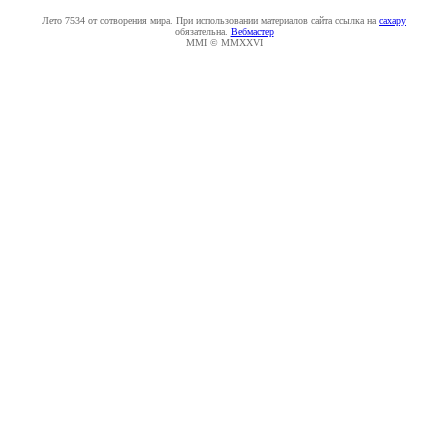
Лето 7534 от сотворения мира. При использовании материалов сайта ссылка на
caxapу
обязательна.
Вебмастер
MMI © MMXXVI