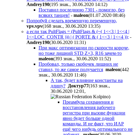
Andrey190
(195 знак., 30.06.2020 14:12
)
Поставил последнюю 7301 - помогло, без
всяких танцев!
-
maleon
(01.07.2020 08:46
)
Попробуй сделать временную переменную,
vpv.vpv
(168 знак., 30.06.2020 13:35
)
а если так
PultFlags = (PultFlags & (~( 1<<3 | 1<<4 |
1<<LOC_CONTR ))) | ( PORTE & ( 1<<3 | 1<<4 ));
-
Andrey190
(30.06.2020 11:31
)
При макс оптимизации по скорости короче,
но тоже лишний STD Z+3, R16 зачем-то
maleon
(393 знак., 30.06.2020 11:52
)
Пробовал, только скобочек лишних не
ставил, то же самое получается
maleon
(442
знак., 30.06.2020 11:46
)
А так, будет влияние константы на
длину?
Дoктyp77
(163 знак.,
30.06.2020 12:01
,
)
Преамбула сохранения и
восстановления рабочего
регистра при вызове функции
явно будет больше одной
команды. И не факт, что ИАР
ещё чего нибудь оптимального не
добавит
-
maleon
(30.06.2020