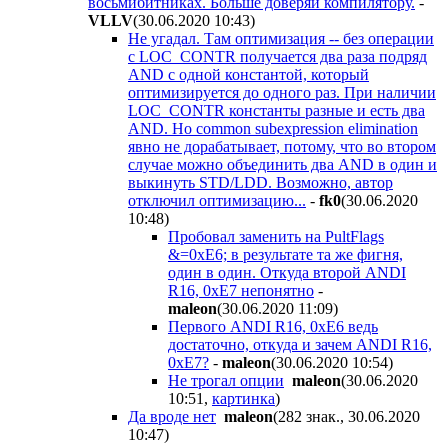
восьмибитниках. Больше доверяй компилятору.
-
VLLV
(30.06.2020 10:43
)
Не угадал. Там оптимизация -- без операции
с LOC_CONTR получается два раза подряд
AND с одной константой, который
оптимизируется до одного раз. При наличии
LOC_CONTR константы разные и есть два
AND. Но common subexpression elimination
явно не дорабатывает, потому, что во втором
случае можно объединить два AND в один и
выкинуть STD/LDD. Возможно, автор
отключил оптимизацию...
-
fk0
(30.06.2020
10:48
)
Пробовал заменить на PultFlags
&=0xE6; в результате та же фигня,
один в один. Откуда второй ANDI
R16, 0xE7 непонятно
-
maleon
(30.06.2020 11:09
)
Первого ANDI R16, 0xE6 ведь
достаточно, откуда и зачем ANDI R16,
0xE7?
-
maleon
(30.06.2020 10:54
)
Не трогал опции
maleon
(30.06.2020
10:51
,
картинка
)
Да вроде нет
maleon
(282 знак., 30.06.2020
10:47
)