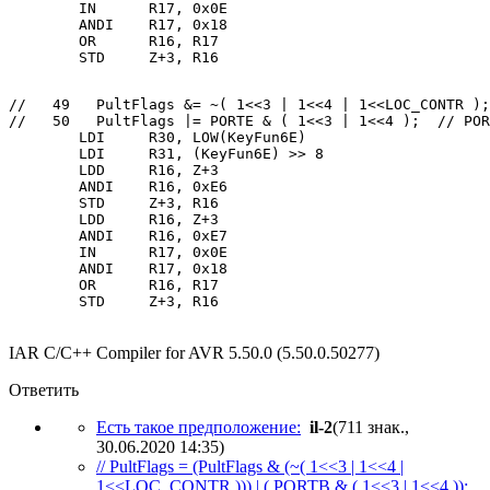
        IN      R17, 0x0E
        ANDI    R17, 0x18
        OR      R16, R17
        STD     Z+3, R16
//   49   PultFlags &= ~( 1<<3 | 1<<4 | 1<<LOC_CONTR );
//   50   PultFlags |= PORTE & ( 1<<3 | 1<<4 );  // POR
        LDI     R30, LOW(KeyFun6E)
        LDI     R31, (KeyFun6E) >> 8
        LDD     R16, Z+3
        ANDI    R16, 0xE6
        STD     Z+3, R16
        LDD     R16, Z+3
        ANDI    R16, 0xE7
        IN      R17, 0x0E
        ANDI    R17, 0x18
        OR      R16, R17
        STD     Z+3, R16
IAR C/C++ Compiler for AVR 5.50.0 (5.50.0.50277)
Ответить
Есть такое предположение:
il-2
(711 знак.,
30.06.2020 14:35
)
// PultFlags = (PultFlags & (~( 1<<3 | 1<<4 |
1<<LOC_CONTR ))) | ( PORTB & ( 1<<3 | 1<<4 ));