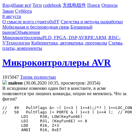
Вход
Наше всё
Теги
codebook
无线电组件
Поиск
Опросы
Закон
Суббота
8 августа
О смысле всего сущего
0xFF
Средства и методы разработки
Мобильная и беспроводная связь
Блошиный
рынок
Объявления
Микроконтроллеры
PLD, FPGA, DSP
AVR
PIC
ARM, RISC-
V
Технологии
Кибернетика, автоматика, протоколы
Схемы,
платы, компоненты
Микроконтроллеры AVR
1015047
Топик полностью
maleon
(30.06.2020 10:35, просмотров: 20354)
В исходнике изменяю один бит в константе, в асме
появляются три лишних команды, опции не менялись. Что за
фигня?
//   49   PultFlags &= ~( 1<<3 | 1<<4);/*? | 1<<LOC_CON
//   50   PultFlags |= PORTE & ( 1<<3 | 1<<4 );  // POR
        LDI     R30, LOW(KeyFun6E)
        LDI     R31, (KeyFun6E) >> 8
        LDD     R16, Z+3
        ANDI    R16, 0xE7