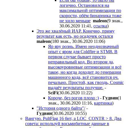
Если бы volatile, то было бы
логично. Остановился на
максимальной оптимизации по
скорости, обём бинарника тоже
не хило меньше
maleon
(9 знак.,
30.06.2020 11:41
,
ссылка
)
Это же хвалёный ИАР. Конечно, приму
результат как есть, но осадочек остался
maleon
(180 знак., 30.06.2020 11:06
)
Яр яру рознь. Имею неоднозначный
опыт с яром для Coldfire и STM8. В
первом случае бывает просто
неправильный код. Во втором да,
высокоуровневые оптимизации и всё
такое, но когда доходит до генерации
машинного кода, всё становится оч.
печально. Простой, как гвоздь, Cosmic
выдаёт результаты получше.
-
SciFi
(30.06.2020 11:22
)
Короче, без рогов плохо :)
-
Гyдвин
(1
знак., 30.06.2020 11:16
,
картинка
)
"История одного байта"/
-
Гyдвин
(30.06.2020 10:55
)
Вангую. PultFlag 16 бит, а LOC_CONTR > 8. Два
совета: используй восьмибитные данные в