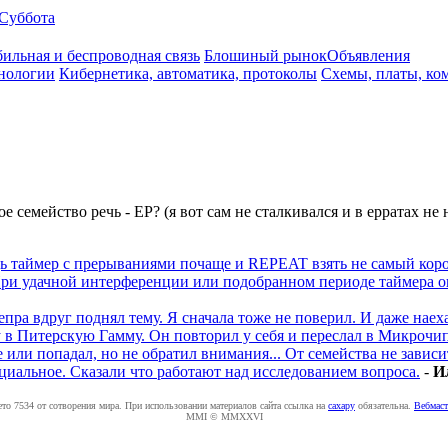
Суббота
ильная и беспроводная связь
Блошиный рынок
Объявления
нологии
Кибернетика, автоматика, протоколы
Схемы, платы, ко
е семейство речь - ЕР? (я вот сам не сталкивался и в ерратах не 
ь таймер с прерываниями почаще и REPEAT взять не самый корот
 При удачной интерференции или подобранном периоде таймера 
епра вдруг поднял тему. Я сначала тоже не поверил. И даже наеха
 в Питерскую Гамму. Он повторил у себя и переслал в Микрочип.
е или попадал, но не обратил внимания... От семейства не завис
циальное. Сказали что работают над исследованием вопроса.
-
И
ето 7534 от сотворения мира. При использовании материалов сайта ссылка на
caxapу
обязательна.
Вебмаст
MMI © MMXXVI