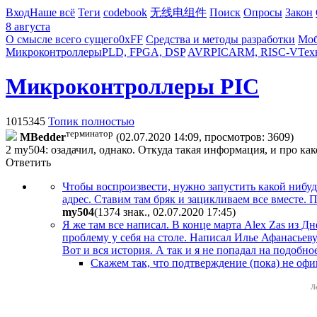
Вход
Наше всё
Теги
codebook
无线电组件
Поиск
Опросы
Закон
8 августа
О смысле всего сущего
0xFF
Средства и методы разработки
Моб
Микроконтроллеры
PLD, FPGA, DSP
AVR
PIC
ARM, RISC-V
Тех
Микроконтроллеры PIC
1015345
Топик полностью
терминатор
MBedder
(02.07.2020 14:09, просмотров: 3609)
2 my504: озадачил, однако. Откуда такая информация, и про како
Ответить
Чтобы воспроизвести, нужно запустить какой нибуд
адрес. Ставим там бряк и зацикливаем все вместе.
my504
(1374 знак., 02.07.2020 17:45
)
Я же там все написал. В конце марта Alex Zas из Дн
проблему у себя на столе. Написал Илье Афанасьеву
Вот и вся история. А так и я не попадал на подобно
Скажем так, что подтверждение (пока) не офи
Л