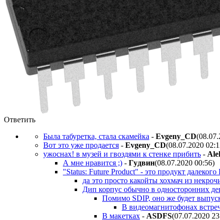
Ответить
Была табуретка, стала скамейка
-
Evgeny_CD
(08.07
Вот это уже продается
-
Evgeny_CD
(08.07.2020 02:
ужоснах! в музей и гвоздями к стенке прибить
-
Ale
А мне нравится ;)
-
Гyдвин
(08.07.2020 00:56
)
"Status: Future Product" - это продукт далеког
да это просто какойты хохмач из некроч
Дип корпус обычно в односторонних де
Помимо SDIP, оно же будет выпуск
В видеомагнитофонах встреч
В макетках
-
ASDFS
(07.07.2020 23