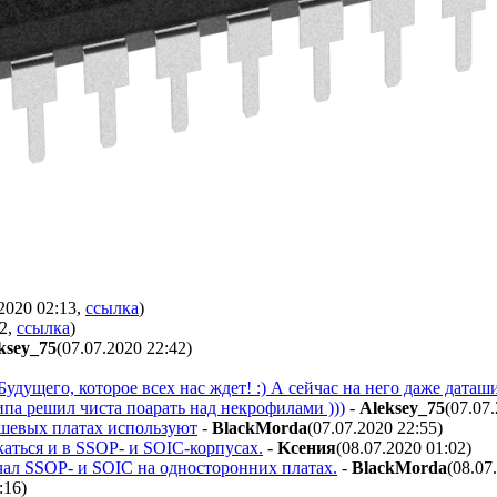
.2020 02:13
,
ссылка
)
12
,
ссылка
)
ksey_75
(07.07.2020 22:42
)
о Будущего, которое всех нас ждет! :) А сейчас на него даже даташи
ипа решил чиста поарать над некрофилами )))
-
Aleksey_75
(07.07
шевых платах используют
-
BlackMorda
(07.07.2020 22:55
)
аться и в SSOP- и SOIC-корпусах.
-
Kceния
(08.07.2020 01:02
)
ал SSOP- и SOIC на односторонних платах.
-
BlackMorda
(08.07
:16
)