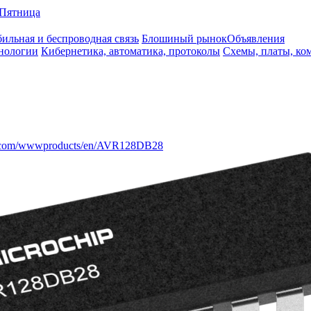
Пятница
ильная и беспроводная связь
Блошиный рынок
Объявления
нологии
Кибернетика, автоматика, протоколы
Схемы, платы, ко
p.com/wwwproducts/en/AVR128DB28