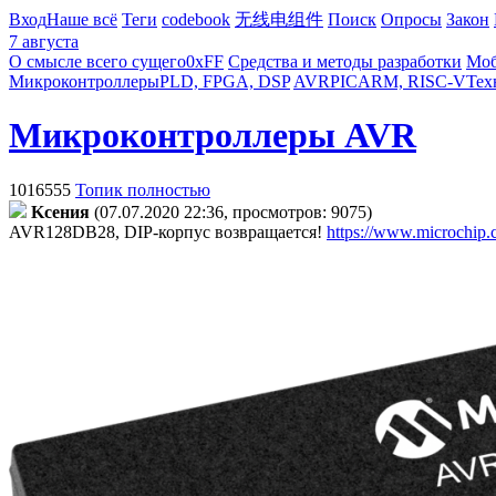
Вход
Наше всё
Теги
codebook
无线电组件
Поиск
Опросы
Закон
7 августа
О смысле всего сущего
0xFF
Средства и методы разработки
Моб
Микроконтроллеры
PLD, FPGA, DSP
AVR
PIC
ARM, RISC-V
Тех
Микроконтроллеры AVR
1016555
Топик полностью
Kceния
(07.07.2020 22:36, просмотров: 9075)
AVR128DB28, DIP-корпус возвращается!
https://www.microchi