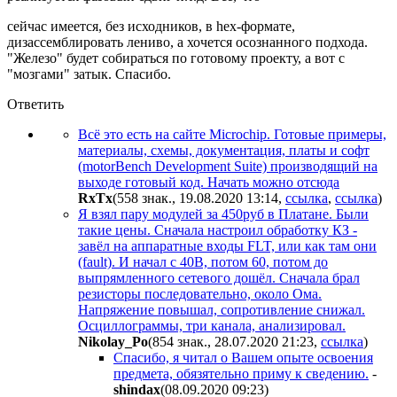
сейчас имеется, без исходников, в hex-формате,
дизассемблировать лениво, а хочется осознанного подхода.
"Железо" будет собираться по готовому проекту, а вот с
"мозгами" затык. Спасибо.
Ответить
Всё это есть на сайте Microchip. Готовые примеры,
материалы, схемы, документация, платы и софт
(motorBench Development Suite) производящий на
выходе готовый код. Начать можно отсюда
RxTx
(558 знак., 19.08.2020 13:14
,
ссылка
,
ссылка
)
Я взял пару модулей за 450руб в Платане. Были
такие цены. Сначала настроил обработку КЗ -
завёл на аппаратные входы FLT, или как там они
(fault). И начал с 40В, потом 60, потом до
выпрямленного сетевого дошёл. Сначала брал
резисторы последовательно, около Ома.
Напряжение повышал, сопротивление снижал.
Осциллограммы, три канала, анализировал.
Nikolay_Po
(854 знак., 28.07.2020 21:23
,
ссылка
)
Спасибо, я читал о Вашем опыте освоения
предмета, обязятельно приму к сведению.
-
shindax
(08.09.2020 09:23
)