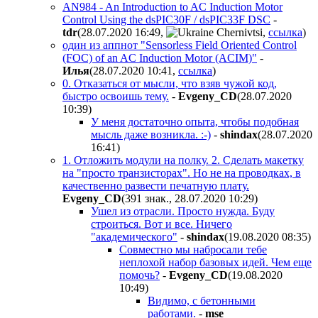
AN984 - An Introduction to AC Induction Motor
Control Using the dsPIC30F / dsPIC33F DSC
-
tdr
(28.07.2020 16:49
,
,
ссылка
)
один из аппнот "Sensorless Field Oriented Control
(FOC) of an AC Induction Motor (ACIM)"
-
Илья
(28.07.2020 10:41
,
ссылка
)
0. Отказаться от мысли, что взяв чужой код,
быстро освоишь тему.
-
Evgeny_CD
(28.07.2020
10:39
)
У меня достаточно опыта, чтобы подобная
мысль даже возникла. :-)
-
shindax
(28.07.2020
16:41
)
1. Отложить модули на полку. 2. Сделать макетку
на "просто транзисторах". Но не на проводках, в
качественно развести печатную плату.
Evgeny_CD
(391 знак., 28.07.2020 10:29
)
Ушел из отрасли. Просто нужда. Буду
строиться. Вот и все. Ничего
"академического"
-
shindax
(19.08.2020 08:35
)
Совместно мы набросали тебе
неплохой набор базовых идей. Чем еще
помочь?
-
Evgeny_CD
(19.08.2020
10:49
)
Видимо, с бетонными
работами.
-
mse