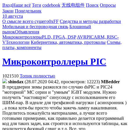
Вход
Наше всё
Теги
codebook
无线电组件
Поиск
Опросы
Закон
Понедельник
10 августа
О смысле всего сущего
0xFF
Средства и методы разработки
Мобильная и беспроводная связь
Блошиный
рынок
Объявления
Микроконтроллеры
PLD, FPGA, DSP
AVR
PIC
ARM, RISC-
V
Технологии
Кибернетика, автоматика, протоколы
Схемы,
платы, компоненты
Микроконтроллеры PIC
1021510
Топик полностью
shindax
(28.07.2020 04:42, просмотров: 12223)
MBedder
В преддверии зимы разжился по случаю dsPIC и PIC24
"моторной" MC серии и "умным" IGBT модулем. Нужно
получить "настоящую" синусоиду с использованием его
ШИМ-пар. В идеале для трехфазной нагрузки ( асинхронник )
, а пока хотя-бы просто чтобы зажечь лампу накаливания.
Поделитесь пожалуйста материалами, а лучше всего
готовыми примерами, как правильно делается программный
код для таких задач, как строятся и используются таблицы, как
реализуется фазовый сдвиг и.т.д. Все, что