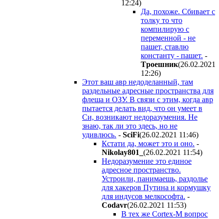
12:24
)
Да, похоже. Сбивает с
толку то что
компилирую с
переменной - не
пашет, ставлю
константу - пашет.
-
Tpoeшник
(26.02.2021
12:26
)
Этот ваш авр недоделанный, там
раздельные адресные пространства для
флеша и ОЗУ. В связи с этим, когда авр
пытается делать вид, что он умеет в
Си, возникают недоразумения. Не
знаю, так ли это здесь, но не
удивлюсь.
-
SciFi
(26.02.2021 11:46
)
Кстати да, может это и оно.
-
Nikolay801_
(26.02.2021 11:54
)
Недоразумение это единое
адресное пространство.
Устроили, панимаешь, раздолье
для хакеров Путина и кормушку
для индусов мелкософта.
-
Codavr
(26.02.2021 11:53
)
В тех же Cortex-M вопрос