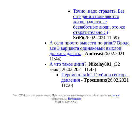
Точно, надо страдать. Без
страданий появляются
жизнерадостные
беззаботные люди, это же
отвратительно :-)
-
SciFi
(26.02.2021 11:59
)
А если просто вывести по printf? Вроде
все 3 варианта одинаковый выхлоп
должны давать.
-
Andreas
(26.02.2021
11:44
)
А что такое диип?
Nikolay801_
(32
знак., 26.02.2021 11:43
)
Переменная int. Глубина сенсора
давления
-
Tpoeшник
(26.02.2021
11:50
)
Лето 7534 от сотворения мира. При использовании материалов сайта ссылка на
caxapу
обязательна.
Вебмастер
MMI © MMXXVI