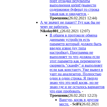
порт отладки результаты
выполнения sprintf (вывести
содержимое буфера) то строка
такая как и ожидается.
-
Tpoeшник
(26.02.2021 12:44
)
А че значит не пашет? Тут как бы не
чему не работать.
-
Nikolay801_
(26.02.2021 12:07
)
В общем в протоколе обмена
данными устройств есть
параметр который должен быть
введен извне (ну типа
настройки). Программа не
выполняет то что должна если
этот параметр как переменную
скормить "сканфу" и выполняет
если как константу. Уже вывел в
уарт на анализатор. Полностью
один в один строка. Я твердо
знаю что это мой косяк, но не
знаю где и не осталось вариантов
что еще пробовать.
-
Tpoeшник
(26.02.2021 12:23
)
Вангую, косяк в другом
месте.
-
SciFi
(26.02.2021