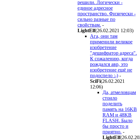
решили. Логически -
единое адресное
пространство. Физически -
сильно разные по
свойствам.
-
LightElf
(26.02.2021 12:03
)
Ага, они там
применили великое
изобретение
"дешифратор адреса".
К сожалению, когда
рождался авр, это
изобретение ещё не
подоспело :-)
-
SciFi
(26.02.2021
12:06
)
Да, атмеловцам
стоило
поделить
память на 16KB
RAM и 48KB
FLASH. Было
бы просто и
приятно.
-
LightElf
(26.02.20