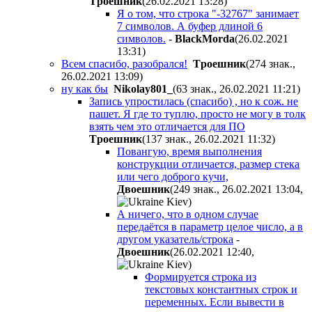
Tpoeшник
(26.02.2021 13:28
)
Я о том, что строка "-32767" занимает
7 символов. А буфер длиной 6
символов.
-
BlackMorda
(26.02.2021
13:31
)
Всем спасибо, разобрался!
Tpoeшник
(274 знак.,
26.02.2021 13:09
)
ну как бы
Nikolay801_
(63 знак., 26.02.2021 11:21
)
Запись упростилась (спасибо) , но к сож. не
пашет. Я где то туплю, просто не могу в толк
взять чем это отличается для ПО
Tpoeшник
(137 знак., 26.02.2021 11:32
)
Повангую, время выполнения
конструкции отличается, размер стека
или чего доброго кучи,
Двoeшник
(249 знак., 26.02.2021 13:04
,
)
А ничего, что в одном случае
передаётся в параметр целое число, а в
другом указатель/строка
-
Двoeшник
(26.02.2021 12:40
,
)
Формируется строка из
текстовых константных строк и
переменных. Если вывести в