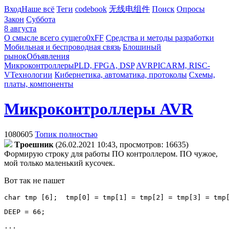
Вход
Наше всё
Теги
codebook
无线电组件
Поиск
Опросы
Закон
Суббота
8 августа
О смысле всего сущего
0xFF
Средства и методы разработки
Мобильная и беспроводная связь
Блошиный
рынок
Объявления
Микроконтроллеры
PLD, FPGA, DSP
AVR
PIC
ARM, RISC-
V
Технологии
Кибернетика, автоматика, протоколы
Схемы,
платы, компоненты
Микроконтроллеры AVR
1080605
Топик полностью
Tpoeшник
(26.02.2021 10:43, просмотров: 16635)
Формирую строку для работы ПО контроллером. ПО чужое,
мой только маленький кусочек.
Вот так не пашет
char tmp [6];  tmp[0] = tmp[1] = tmp[2] = tmp[3] = tmp[
DEEP = 66;
...