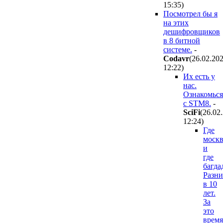
15:35
)
Посмотрел бы я
на этих
дешифровщиков
в 8 битной
системе.
-
Codavr
(26.02.20
12:22
)
Их есть у
нас.
Ознакомься
с STM8.
-
SciFi
(26.02
12:24
)
Где
москв
и
где
багда
Разни
в 10
лет.
За
это
время