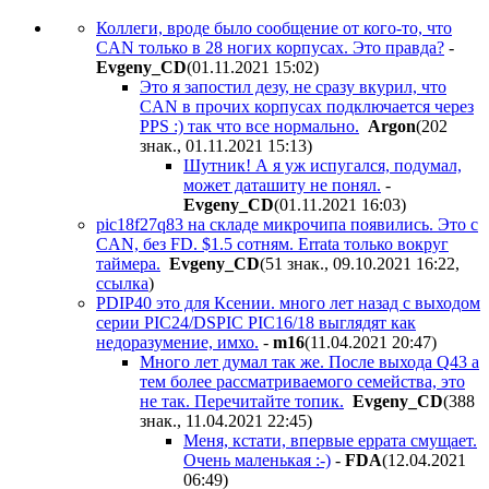
Коллеги, вроде было сообщение от кого-то, что
CAN только в 28 ногих корпусах. Это правда?
-
Evgeny_CD
(01.11.2021 15:02
)
Это я запостил дезу, не сразу вкурил, что
CAN в прочих корпусах подключается через
PPS :) так что все нормально.
Argon
(202
знак., 01.11.2021 15:13
)
Шутник! А я уж испугался, подумал,
может даташиту не понял.
-
Evgeny_CD
(01.11.2021 16:03
)
pic18f27q83 на складе микрочипа появились. Это с
CAN, без FD. $1.5 сотням. Errata только вокруг
таймера.
Evgeny_CD
(51 знак., 09.10.2021 16:22
,
ссылка
)
PDIP40 это для Ксении. много лет назад с выходом
серии PIC24/DSPIC PIC16/18 выглядят как
недоразумение, имхо.
-
m16
(11.04.2021 20:47
)
Много лет думал так же. После выхода Q43 а
тем более рассматриваемого семейства, это
не так. Перечитайте топик.
Evgeny_CD
(388
знак., 11.04.2021 22:45
)
Меня, кстати, впервые еррата смущает.
Очень маленькая :-)
-
FDA
(12.04.2021
06:49
)