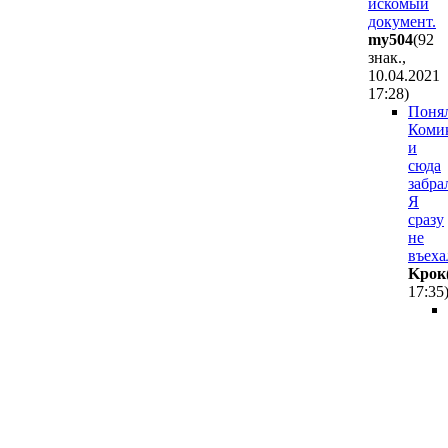
искомый
документ.
my504
(92
знак.,
10.04.2021
17:28
)
Понял
Коми
и
сюда
забра
Я
сразу
не
въеха
Kpoк
17:35