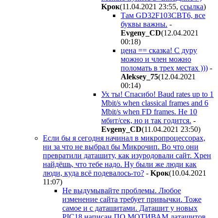
Kpoк
(11.04.2021 23:55
,
ссылка
)
Там GD32F103CBT6, все
буквы важны.
-
Evgeny_CD
(12.04.2021
00:18
)
цена == сказка! С дуру
можно и член можно
поломать в трех местах )))
-
Aleksey_75
(12.04.2021
00:14
)
Ух ты! Спасибо! Baud rates up to 1
Mbit/s when classical frames and 6
Mbit/s when FD frames. Не 10
мбит/сек, но и так годится.
-
Evgeny_CD
(11.04.2021 23:50
)
Если бы я сегодня начинал в микропроцессорах,
ни за что не выбрал бы Микрочип. Во что они
превратили даташиту, как изуродовали сайт. Хрен
найдёшь, что тебе надо. Ну были же люди как
люди, куда всё подевалось-то?
-
Kpoк
(10.04.2021
11:07
)
Не выдумывайте проблемы. Любое
изменение сайта требует привычки. Тоже
самое и с даташитами. Даташит у новых
PIC18 написан ПО МОТИВАМ даташитов