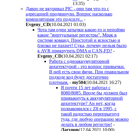
13:35
)
Давно не вкуривал PIC - они там что-то с
адресацией продвинули. Вопрос насколько
компиляторам это подсилу...
-
Evgeny_CD
(10.04.2021 01:03
)
Чота там одни затычки какие-то и непойми
какие "виртуальные регистры". Мрак в
системе команд. Простотой и ясностью и
близко не пахнет! Сука, почему нельзя было
к AVR прикрутить DMA и CAN-FD?
-
Evgeny_CD
(10.04.2021 02:17
)
Работа с одноаккумуляторной
архитектурой - это вопрос привычки.
В ней есть свои фичи. При правильном
подходе код будет достаточно
плотным.
-
my504
(10.04.2021 16:27
)
Я почти 15 лет работал с
8080/8085. Вроде бы должен был
привыкнуть к аккумуляторной
архитектуре? Ан нет, когда
познакомился с Z8 в 1995, с
такой радостью перепрыгнул
туда, где любую операцию можно
делать в любом регистре!
-
Лaгyнoв
(12.04.2021 10:00
)