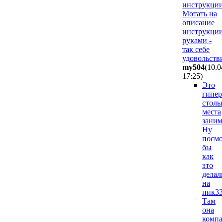
инструкции
Мотать на
описание
инструкци
руками -
так себе
удовольств
my504
(10.0
17:25
)
Это
гипер
столь
места
заним
Ну
посм
бы
как
это
делал
на
пик33
Там
она
компа