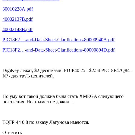
30010228A.pdf
40002137B.pdf
40002148B.pdf
PIC18F2…-and-Data-Sheet-Clarifications-80000940A.pdf
PIC18F2…-and-Data-Sheet-Clarifications-80000894D.pdf
DigiKey лежат, $2 десятками. PDIP40 25 - $2.54 PIC18F47Q84-
I/P - для труЪ ценителей.
По уму вот такой должна была стать XMEGA следующего
поколения. Но атымел не дожил....
TQFP-44 0.8 по заказу Лагунова имеются.
Ответить