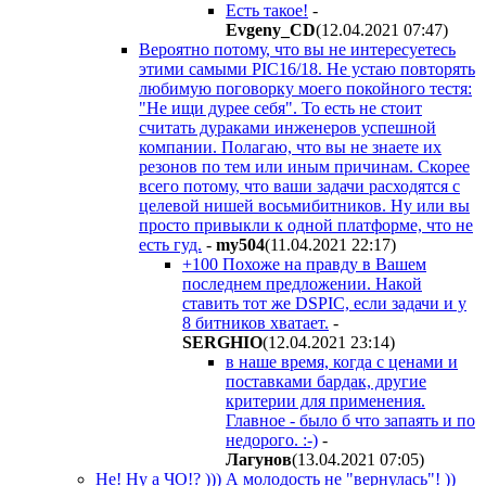
Есть такое!
-
Evgeny_CD
(12.04.2021 07:47
)
Вероятно потому, что вы не интересуетесь
этими самыми PIC16/18. Не устаю повторять
любимую поговорку моего покойного тестя:
"Не ищи дурее себя". То есть не стоит
считать дураками инженеров успешной
компании. Полагаю, что вы не знаете их
резонов по тем или иным причинам. Скорее
всего потому, что ваши задачи расходятся с
целевой нишей восьмибитников. Ну или вы
просто привыкли к одной платформе, что не
есть гуд.
-
my504
(11.04.2021 22:17
)
+100 Похоже на правду в Вашем
последнем предложении. Накой
ставить тот же DSPIC, если задачи и у
8 битников хватает.
-
SERGHIO
(12.04.2021 23:14
)
в наше время, когда с ценами и
поставками бардак, другие
критерии для применения.
Главное - было б что запаять и по
недорого. :-)
-
Лaгyнoв
(13.04.2021 07:05
)
Не! Ну а ЧО!? ))) А молодость не "вернулась"! ))