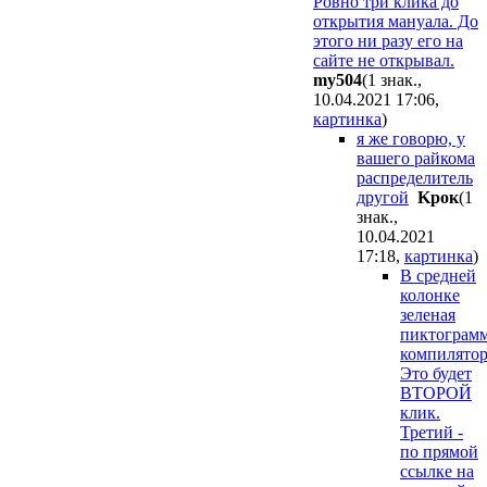
Ровно три клика до
открытия мануала. До
этого ни разу его на
сайте не открывал.
my504
(1 знак.,
10.04.2021 17:06
,
картинка
)
я же говорю, у
вашего райкома
распределитель
другой
Kpoк
(1
знак.,
10.04.2021
17:18
,
картинка
)
В средней
колонке
зеленая
пиктограм
компилятор
Это будет
ВТОРОЙ
клик.
Третий -
по прямой
ссылке на