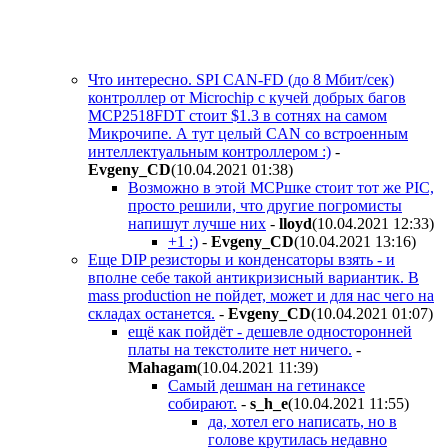
Что интересно. SPI CAN-FD (до 8 Мбит/сек)
контроллер от Microchip с кучей добрых багов
MCP2518FDT стоит $1.3 в сотнях на самом
Микрочипе. А тут целый CAN со встроенным
интеллектуальным контроллером :)
-
Evgeny_CD
(10.04.2021 01:38
)
Возможно в этой MCPшке стоит тот же PIC,
просто решили, что другие погромисты
напишут лучше них
-
lloyd
(10.04.2021 12:33
)
+1 :)
-
Evgeny_CD
(10.04.2021 13:16
)
Еще DIP резисторы и конденсаторы взять - и
вполне себе такой антикризисный вариантик. В
mass production не пойдет, может и для нас чего на
складах останется.
-
Evgeny_CD
(10.04.2021 01:07
)
ещё как пойдёт - дешевле односторонней
платы на текстолите нет ничего.
-
Mahagam
(10.04.2021 11:39
)
Самый дешман на гетинаксе
собирают.
-
s_h_e
(10.04.2021 11:55
)
да, хотел его написать, но в
голове крутилась недавно