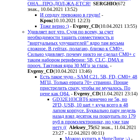
ОНА...ПРО-ДОЛ-ЖА-ЕТСЯ!
SERGHIO
(672
знак., 10.04.2021 13:52
)
И сердцу тревожно в груди!
-
Kpoк
(10.10.2021 12:23
)
Тоже верно :)
-
Evgeny_CD
(10.04.2021 13:55
)
Удивляет вот что. Судя по всему, за счет
необходимости тащить совместимость и
"виртуальных улучшателей" ядро там весьма
сложное. В гейтах, полагаю, близко к CM0+.
Сильно удивляет, почему никто не сделал CM0+ с
таким набором рериферии: 5В, CLC, DMA и
прооч. Тактовая ядра 30 МГц за глаза.
-
Evgeny_CD
(10.04.2021 13:46
)
Есть такое чудо - SAM C21. 5В, FD, CM0+ 48
МГЦ. Только еррата 70+ страниц. Проще
пристрелить сразу, чтобы не мучалось. По
цене как Q84.
-
Evgeny_CD
(11.04.2021 23:14
)
GD32E103CBT6 конечно не 5в, но
2FD, USB, 10 uart + куча всего в 48
лапом корпусе. Буквально пару недель
назад взял десяток на пощупать по 179
руб в промэлектронике, но уже там
нету ((
Aleksey_75
(62 знак., 11.04.2021
23:27 - 12.04.2021 00:11
)
Можно купить в ЧипеДипе :-)
-