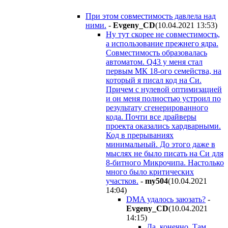
При этом совместимость давлела над
ними.
-
Evgeny_CD
(10.04.2021 13:53
)
Ну тут скорее не совместимость,
а использование прежнего ядра.
Совместимость образовалась
автоматом. Q43 у меня стал
первым МК 18-ого семейства, на
который я писал код на Си.
Причем с нулевой оптимизацией
и он меня полностью устроил по
результату сгенерированного
кода. Почти все драйверы
проекта оказались хардварными.
Код в прерываниях
минимальный. До этого даже в
мыслях не было писать на Си для
8-битного Микрочипа. Настолько
много было критических
участков.
-
my504
(10.04.2021
14:04
)
DMA удалось заюзать?
-
Evgeny_CD
(10.04.2021
14:15
)
Да, конечно. Там