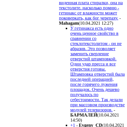
виденная плата стиралки, она на
текстолите. насколько помню -
гетинакс от влажности может
поковеркать, как бог черепаху.
-
Mahagam
(10.04.2021 12:27
)
У гетинакса есть одно
очень ценное свойство в
сравнении со
стеклотекстолитом - он не
абразив. Это позволяет
заменить сверление
отверстий штамповкой.
Один удар пресса и все
отверстия готовы.
Штамповка отверстий была
последней операцией,
после горячего лужения
площадок. Очень дешево
получалось по
себестоимости. Так делали
при массовом производстве
модулей телевизоров.
-
БAPMAЛEЙ
(10.04.2021
14:50
)
+1
-
Evgeny_CD
(10.04.2021