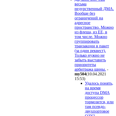
весьма
недурственный ДМА.
Вообще без
ограничений на
адресное
пространство. Можно
из флеша, из ЕЕ, в
том числе. Можно
группировать
транзакции в пакет
(за один реквест).
Только нужно не
забыть выставить
приоритеты
арбитража шины.
-
my504
(10.04.2021
15:53
)
Удалось понять,
на время
доступа DMA
процессор
тормозится, или
там псевдо-
двухпортовое
ОЗУ?
-