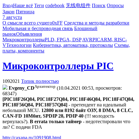
Вход
Наше всё
Теги
codebook
无线电组件
Поиск
Опросы
Закон
Пятница
7 августа
О смысле всего сущего
0xFF
Средства и методы разработки
Мобильная и беспроводная связь
Блошиный
рынок
Объявления
Микроконтроллеры
PLD, FPGA, DSP
AVR
PIC
ARM, RISC-
V
Технологии
Кибернетика, автоматика, протоколы
Схемы,
платы, компоненты
Микроконтроллеры PIC
1092021
Топик полностью
Архитектор
Evgeny_CD
(10.04.2021 00:53, просмотров:
68347)
[PIC18F26Q84, PIC18F27Q84, PIC18F46Q84, PIC18F47Q84,
PIC18F56Q84, PIC18F57Q84]
- претендент на идеальный
небольшой MCU.
12800 или 8192 байт ОЗУ, 8 DMA, 8 CLC,
CAN-FD 10Мбит, SPDIP 28, PDIP 40
(!!! молодость
вернулась?).
В errata только таймер
- недотестировали что
ли? С подачи FDA
http://caxapa.ru/1091908.html