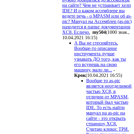
на сайте? Чем не устраивает хелп
IDE? И о каком ассемблере вы
ведете речь - о MPASM или об as-
pic? Мануал на Ассемблер (as-pic)
находится в папке документации
XC8. Есличо.
my504
(1000 знак.,
10.04.2021 16:15
)
А Вы не стесняйтесь.
Вообще-то описание
инструмента лучше
узнавать ДО того, как ты
его всунешь на свою
машину, мало ли...
-
Kpoк
(10.04.2021 16:55
)
Вообще то as-pic
является неотделимой
частью XC8, в
отличии от MPASM,
который был частью
IDE. То есть найти
мануал на as-pic на
сайте - это открыть
страницу XC8.
Считаю клики: ТРИ.