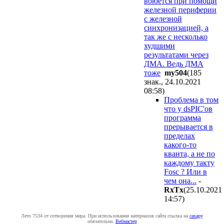
воюется при помощи
железной периферии
с железной
синхронизацией, а
так же с несколько
худшими
результатами через
ДМА. Ведь ДМА
тоже
my504
(185
знак., 24.10.2021
08:58
)
Проблема в том
что у dsPIC'ов
программа
прерывается в
пределах
какого-то
кванта, а не по
каждому такту
Fosc ? Или в
чем она...
-
RxTx
(25.10.2021
14:57
)
Лето 7534 от сотворения мира. При использовании материалов сайта ссылка на
caxapу
обязательна.
Вебмастер