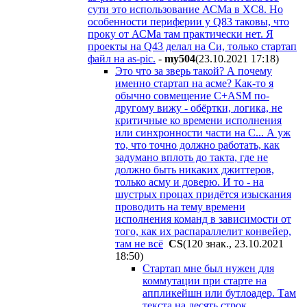
сути это использование АСМа в XC8. Но
особенности периферии у Q83 таковы, что
проку от АСМа там практически нет. Я
проекты на Q43 делал на Си, только стартап
файл на as-pic.
-
my504
(23.10.2021 17:18
)
Это что за зверь такой? А почему
именно стартап на асме? Как-то я
обычно совмещение С+АSM по-
другому вижу - обёртки, логика, не
критичные ко времени исполнения
или синхронности части на C... А уж
то, что точно должно работать, как
задумано вплоть до такта, где не
должно быть никаких джиттеров,
только асму и доверю. И то - на
шустрых процах придётся изыскания
проводить на тему времени
исполнения команд в зависимости от
того, как их распараллелит конвейер,
там не всё
CS
(120 знак., 23.10.2021
18:50
)
Стартап мне был нужен для
коммутации при старте на
аппликейшн или бутлоадер. Там
текста на десять строк.