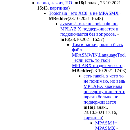
верно, лежит, НО
m16
(1 знак., 23.10.2021
16:43
,
картинка
)
Toolchain - это XC8, а не MPASMX
-
MBedder
(23.10.2021 16:48
)
avrasm2 тоже не toolchain, но
МPLAB X поддерживается и
подключается без вопросов.
-
m16
(23.10.2021 16:57
)
Там в папке должен быть
файл
MPASMWIN.LanguageTool
- если есть, то твой
MPLABX пиздит чего-то
-
MBedder
(23.10.2021 17:03
)
есть такой. я чего то
не понимаю, но ведь
MPLABX красным
по серому пишет что
mpasm больше не
поддерживается
m16
(1 знак.,
23.10.2021 17:16
,
картинка
)
MPASM !=
MPASM
X
-