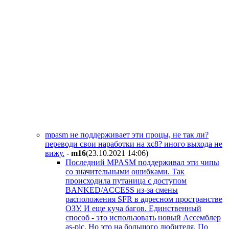
mpasm не поддерживает эти процы, не так ли?
переводи свои наработки на xc8? иного выхода не
вижу.
-
m16
(23.10.2021 14:06
)
Последний MPASM поддерживал эти чипы
со значительными ошибками. Так
происходила путаница с доступом
BANKED/ACCESS из-за смены
расположения SFR в адресном пространстве
ОЗУ. И еще куча багов. Единственный
способ - это использовать новый Ассемблер
as-pic. Но это на большого любителя. По