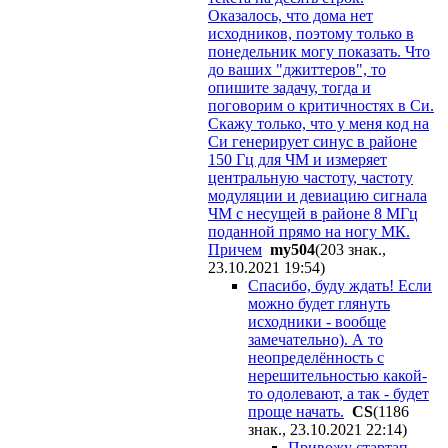
Оказалось, что дома нет
исходников, поэтому только в
понедельник могу показать. Что
до ваших "джиттеров", то
опишите задачу, тогда и
поговорим о критичностях в Си.
Скажу только, что у меня код на
Си генерирует синус в районе
150 Гц для ЧМ и измеряет
центральную частоту, частоту
модуляции и девиацию сигнала
ЧМ с несущей в районе 8 МГц
поданной прямо на ногу МК.
Причем
my504
(203 знак.,
23.10.2021 19:54
)
Спасибо, буду ждать! Если
можно будет глянуть
исходники - вообще
замечательно). А то
неопределённость с
нерешительностью какой-
то одолевают, а так - будет
проще начать.
CS
(1186
знак., 23.10.2021 22:14
)
Привожу стартап-