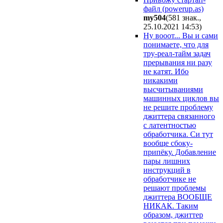
файл (powerup.as)
my504
(581 знак.,
25.10.2021 14:53
)
Ну вооот... Вы и сами
понимаете, что для
тру-реал-тайм задач
прерывания ни разу
не катят. Ибо
никакими
высчитываниями
машинных циклов вы
не решите проблему
джиттера связанного
с латентностью
обработчика. Си тут
вообще сбоку-
припёку. Добавление
пары лишних
инструкций в
обработчике не
решают проблемы
джиттера ВООБЩЕ
НИКАК. Таким
образом, джиттер