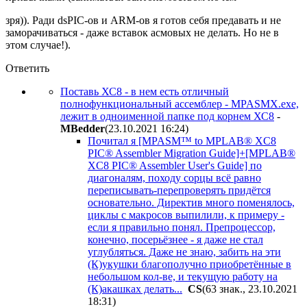
зря)). Ради dsPIC-ов и АRM-ов я готов себя предавать и не
заморачиваться - даже вставок асмовых не делать. Но не в
этом случае!).
Ответить
Поставь ХС8 - в нем есть отличный
полнофункциональный ассемблер - MPASMX.ехе,
лежит в одноименной папке под корнем ХС8
-
MBedder
(23.10.2021 16:24
)
Почитал я [MPASM™ to MPLAB® XC8
PIC® Assembler Migration Guide]+[MPLAB®
XC8 PIC® Assembler User's Guide] по
диагоналям, походу сорцы всё равно
переписывать-перепроверять придётся
основательно. Директив много поменялось,
циклы с макросов выпилили, к примеру -
если я правильно понял. Препроцессор,
конечно, посерьёзнее - я даже не стал
углубляться. Даже не знаю, забить на эти
(К)укушки благополучно приобретённые в
небольшом кол-ве, и текущую работу на
(К)акашках делать...
CS
(63 знак., 23.10.2021
18:31
)