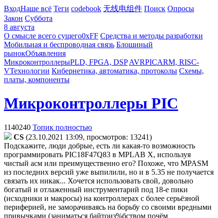
Вход
Наше всё
Теги
codebook
无线电组件
Поиск
Опросы
Закон
Суббота
8 августа
О смысле всего сущего
0xFF
Средства и методы разработки
Мобильная и беспроводная связь
Блошиный
рынок
Объявления
Микроконтроллеры
PLD, FPGA, DSP
AVR
PIC
ARM, RISC-
V
Технологии
Кибернетика, автоматика, протоколы
Схемы,
платы, компоненты
Микроконтроллеры PIC
1140240
Топик полностью
CS
(23.10.2021 13:09, просмотров: 13241)
Подскажите, люди добрые, есть ли какая-то возможность
программировать PIC18F47Q83 в МPLAB X, используя
чистый асм или преимущественно его? Похоже, что MPASM
из последних версий уже выпилили, но и в 5.35 не получается
связать их никак... Хочется использовать свой, довольно
богатый и отлаженный инструментарий под 18-е пики
(исходники и макросы) на контроллерах с более серьёзной
периферией, не заморачиваясь на борьбу со своими вредными
привычками (заниматься байтоиз%бством почём