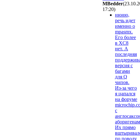
MBedder
(23.10.
17:20
)
нюню,
речь идет
именно о
mpasmx.
Его более
в XC8
нет. А
последняя
поддержив
версия с
багами
для Q
чипов.
Из-за чего
я цапался
на форуме
microchip.c
с
англосаксо
аборигенам
Их прямо
вштыривал
по поводу