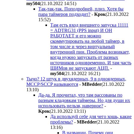
my504
(21.10.2022 14:51
)
Так-так-так. Поподробней, плиз. Хотя бы
пара таймеров подходит?
-
Kpoк
(21.10.2022
15:52
)
Там есть вход внешнего запуска 11111
= ADTRG31 (PPS input) И ОН
РАБОТАЕТ и его можно
скоммутировать на любой таймер, в
том числе и через виртуальный
внутренний пин. Проблема возникает,
когда нужно запускать от разных
источников одновременно. И там часть
ШИМов не запускают АЦП.
-
my504
(21.10.2022 16:21
)
Тычо? 12 штук в двухядерных, 9 в одноядерных,
MCCP/SCCP называются
-
MBedder
(21.10.2022
13:10
)
Да-да. Я прочитал, что там рассованы по
разным кладовкам таймеры. Но для души их
использовать нельзя, наверное?
-
Kpoк
(21.10.2022 13:11
)
Да используй себе для чего хошь, какие
проблемы?
-
MBedder
(21.10.2022
13:16
)
В названии. Почему они