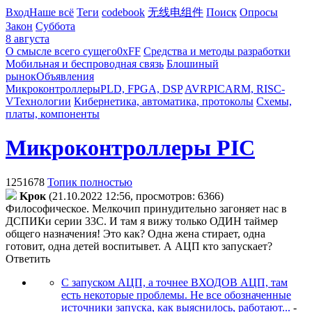
Вход
Наше всё
Теги
codebook
无线电组件
Поиск
Опросы
Закон
Суббота
8 августа
О смысле всего сущего
0xFF
Средства и методы разработки
Мобильная и беспроводная связь
Блошиный
рынок
Объявления
Микроконтроллеры
PLD, FPGA, DSP
AVR
PIC
ARM, RISC-
V
Технологии
Кибернетика, автоматика, протоколы
Схемы,
платы, компоненты
Микроконтроллеры PIC
1251678
Топик полностью
Kpoк
(21.10.2022 12:56, просмотров: 6366)
Философическое. Мелкочип принудительно загоняет нас в
ДСПИКи серии 33С. И там я вижу только ОДИН таймер
общего назначения! Это как? Одна жена стирает, одна
готовит, одна детей воспитывет. А АЦП кто запускает?
Ответить
С запуском АЦП, а точнее ВХОДОВ АЦП, там
есть некоторые проблемы. Не все обозначенные
источники запуска, как выяснилось, работают...
-