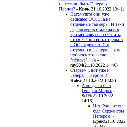
перестали быть Генерал-
Пёрпоз?
-
Kpoк
(21.10.2022 13:41
)
Патамушта они уже
dedicated OC/IC, а не
отдельные таймеры. И таки
да, таймеров стало раза в
три меньше, если считать,
что в EP они есть отдельно
в OC, отдельно IC и
отдельно в "генерал", я не
побоюсь этого слова,
"пёпоуз"... )))
-
my504
(21.10.2022 14:46
)
Стареем... вот уже и
Генерал - Пёрпоз :(
-
Ralex
(21.10.2022 14:08
)
А когда-то был
Генерал-Мороз.
-
SciFi
(21.10.2022
14:16
)
Нет. Раньше он
был Сержантом
Пепером.
-
Kpoк
(21.10.2022
16:33
)