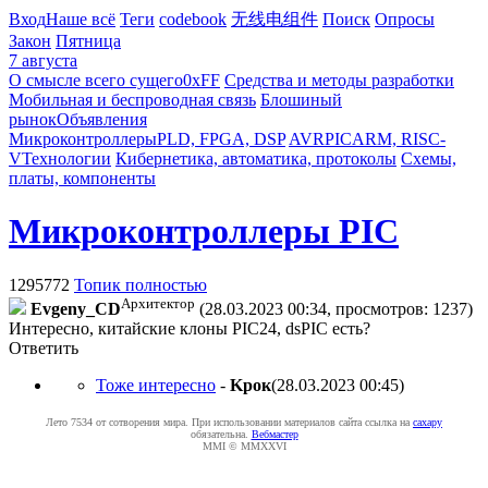
Вход
Наше всё
Теги
codebook
无线电组件
Поиск
Опросы
Закон
Пятница
7 августа
О смысле всего сущего
0xFF
Средства и методы разработки
Мобильная и беспроводная связь
Блошиный
рынок
Объявления
Микроконтроллеры
PLD, FPGA, DSP
AVR
PIC
ARM, RISC-
V
Технологии
Кибернетика, автоматика, протоколы
Схемы,
платы, компоненты
Микроконтроллеры PIC
1295772
Топик полностью
Архитектор
Evgeny_CD
(28.03.2023 00:34, просмотров: 1237)
Интересно, китайские клоны PIC24, dsPIC есть?
Ответить
Тоже интересно
-
Kpoк
(28.03.2023 00:45
)
Лето 7534 от сотворения мира. При использовании материалов сайта ссылка на
caxapу
обязательна.
Вебмастер
MMI © MMXXVI