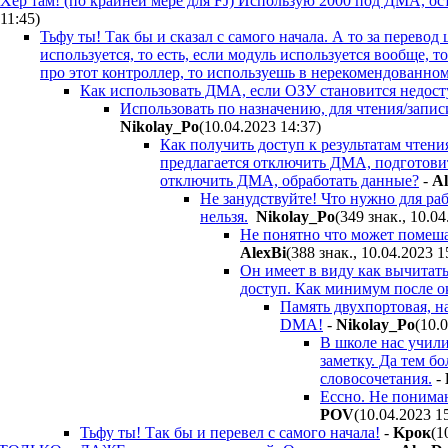
Хер там! (по крайней мере для FJ) Использую 2000 под ДМА, ос
11:45
)
Тьфу ты! Так бы и сказал с самого начала. А то за перево
используется, то есть, если модуль используется вообще, 
про этот контроллер, то используешь в нерекомендованно
Как использовать ДМА, если ОЗУ становится недост
Использовать по назначению, для чтения/запис
Nikolay_Po
(10.04.2023 14:37
)
Как получить доступ к результатам чтен
предлагается отключить ДМА, подготови
отключить ДМА, обработать данные?
-
Al
Не занудствуйте! Что нужно для р
нельзя.
Nikolay_Po
(349 знак., 10.0
Не понятно что может помеша
AlexBi
(388 знак., 10.04.2023 1
Он имеет в виду как вычитат
доступ. Как минимум после 
Память двухпортовая, н
DMA!
-
Nikolay_Po
(10.
В школе нас учили
заметку. Да тем б
словосочетания.
-
Ессно. Не понимаю
POV
(10.04.2023 1
Тьфу ты! Так бы и перевел с самого начала!
-
Kpoк
(1