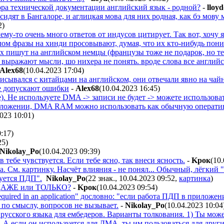
тора технической документации английский язык - родной?
-
lloyd
 сидят в Бангалоре, и аглицкая мова для них родная, как бэ мов
2
)
ему-то очень много ответов от индусов цитирует. Так вот, хочу 
ом фразы на хинди просовывают, думая, что их кто-нибудь пон
х пишут на английском немцы (французы тоже не подарок, но терп
 выражают мысли, шо нихера не понять. вроде слова все английс
Alex68
(10.04.2023 17:04
)
писывался с китайцами на английском, они отвечали явно на чай
е допускают ошибки
-
Alex68
(10.04.2023 16:45
)
). Не используете DMA -> записи не будет -> можете использоват
жении, DMA RAM можно использовать как обычную оперативку". "Д
2023 10:01
)
0:17
)
25
)
Nikolay_Po
(10.04.2023 09:39
)
в тебе чувствуется. Если тебе ясно, так внеси ясность.
-
Kpoк
(10
а. См. картинку. Насчёт влияния - не понял... Обычный, лёгкий
буется ПДП".
Nikolay_Po
(22 знак., 10.04.2023 09:52
,
картинка
)
: ДАЖЕ или ТОЛЬКО?
-
Kpoк
(10.04.2023 09:54
)
t required in an application" дословно: "если работа ПДП в прилож
 по смыслу, вопросов не вызывает.
-
Nikolay_Po
(10.04.2023 10:04
 русского языка для ембедеров. Варианты толкования. 1) Ты мо
 А если он используется для ДМА, ты им пользоваться для дру