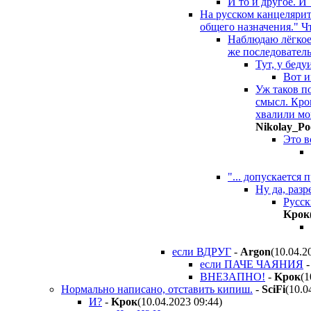
И то и другое. 
На русском канцелярит
общего назначения." Ч
Наблюдаю лёгкое
же последователь
Тут, у беду
Вот и
Уж таков п
смысл. Кро
хвалили мо
Nikolay_Po
Это в
"... допускается
Ну да, раз
Русск
Kpoк
если ВДРУГ
-
Argon
(10.04.2
если ПАЧЕ ЧАЯНИЯ
ВНЕЗАПНО!
-
Kpoк
(1
Нормально написано, отставить кипиш.
-
SciFi
(10.0
И?
-
Kpoк
(10.04.2023 09:44
)