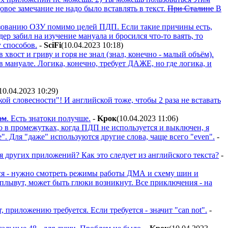
вое замечание не надо было вставлять в текст.
При Сталине
В
зованию ОЗУ помимо целей ПДП. Если такие причины есть,
р забил на изучение мануала и бросился что-то ваять, то
 способов.
-
SciFi
(10.04.2023 10:18
)
хвост и гриву и горя не знал (знал, конечно - малый объём).
 мануале. Логика, конечно, требует ДАЖЕ, но где логика, и
10.04.2023 10:29
)
ой словесности"! И английской тоже, чтобы 2 раза не вставать
ам
. Есть знатоки получше.
-
Kpoк
(10.04.2023 11:06
)
о в промежутках, когда ПДП не используется и выключен, я
". Для "даже" используются другие слова, чаще всего "even".
-
я других приложений? Как это следует из английского текста?
-
ется - нужно смотреть режимы работы ДМА и схему шин и
лывут, может быть глюки возникнут. Все приключения - на
т, приложению требуется. Если требуется - значит "can not".
-