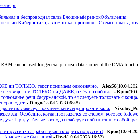
Четверг
ильная и беспроводная связь
Блошиный рынок
Объявления
нологии
Кибернетика, автоматика, протоколы
Схемы, платы, ко
can be used for general purpose data storage if the DMA functio
АЖЕ ни ТОЛЬКО. текст понимаем однозначно.
-
Alex68
(10.04.202
оже не увидел ни ТОЛЬКО ни ДАЖЕ, о чём и сообщил.
-
Kpoк
(10.
толкованье речи басурманской, то ея следуетъ толковать с конца
упор вводит.
-
Dingo
(18.04.2023 06:48
)
 далее по смыслу. Практически всегда прокатывало.
-
Nikolay_P
через зад. Особенно, когда протрахался со словом, которое follow
е духе. Придут белые господа и заберут свой инглиш с собой, 
авит русских разработчиков говорить по-русски!
-
Kpoк
(10.04.20
. А может же быть и नहीं
-
lloyd
(10.04.2023 16:52
)