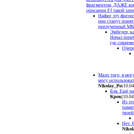
фрагментом, ДАЖЕ когд
описании FJ такой хер
Нафиг эту фигню
они станут понят
неизученный МК у
Эмбедер, ка
Начал пере
где соврем
Очере
Мало того, я мог
могу использоват
Nikolay_Po
(10.0
Бля. Ещё р
Kpoк
(10.04
Из эт
памят
твоей
Нет. 
Nikol