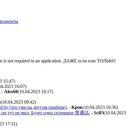
мпоненты
n is not required in an application. ДАЖЕ если или ТОЛЬКО
3 15:47
)
04.2023 16:07
)
.
-
Alex68
(10.04.2023 16:17
)
o
(18.04.2023 09:42
)
ed by (это уже на другом приборе).
-
Kpoк
(10.04.2023 16:36
)
раз он тут не мил. Будет одно сплошное 普通話.
-
SciFi
(10.04.2023
23 17:31
)