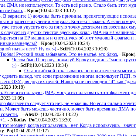
а ДМА не используется. То есть всё равно. Стало быть этот мудо
ни не было.
-
Kpoк
(10.04.2023 10:12
)
. В варианте 1) должны быть причины, препятствующие исполь
ны в процессе изучении мануала. Контекст важен. А если ымбедде
же готов укусить его за пятую точку десятком неизвестных ему
к следует из других текстов здесь же, юзал ДМА на FJ-машинах в 
бираться на ЕР машины и споткнулся об этот мудовый фрагмент в
енные камнеделы?
-
Kpoк
(10.04.2023 10:24
)
дной нытья псто? Ну ок :-)
-
SciFi
(10.04.2023 10:26
)
Тюбля! Русский язык забываете. Это не нытьё, это блюз.
-
Kpoк
(
Челом бью Генералу, пожалуй Кроку подпись "мастер русск
:-)
-
SciFi
(10.04.2023 10:34
)
От английской отказываюсь
по политическим мотив
у сделать вывод, что если приложение иногда использует ПДП, т
ь его ОЗУ для других целей. Никогда не переводил "if" как "даже
4.2023 10:18
)
аз. Если я использую ДМА, могу я использовать этот фрагмент дл
.2023 11:09
)
ого фрагмента следует что нет, не можешь. Но если сильно хоч
и. Может быть можешь частично, может быть времянки ДМА поп
 совести.
-
=AlexD=
(10.04.2023 13:22
)
+1.
-
Nikolay_Po
(10.04.2023 13:30
)
В тот момент, когда используешь - нет. Когда используешь - значи
ay_Po
(10.04.2023 11:17
)