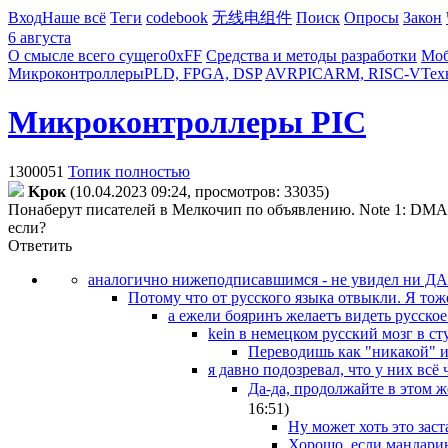
Вход
Наше всё
Теги
codebook
无线电组件
Поиск
Опросы
Закон
6 августа
О смысле всего сущего
0xFF
Средства и методы разработки
Моб
Микроконтроллеры
PLD, FPGA, DSP
AVR
PIC
ARM, RISC-V
Тех
Микроконтроллеры PIC
1300051
Топик полностью
Kpoк
(10.04.2023 09:24, просмотров: 33035)
Понаберут писателей в Мелкочип по объявлению. Note 1: DMA RAM 
если?
Ответить
аналогично нижеподписавшимся - не увидел ни Д
Потому что от русского языка отвыкли. Я т
а ежели бояринъ желаетъ видеть русское 
kein в немецком русский мозг в ст
Переводишь как "никакой" и
я давно подозревал, что у них всё 
Да-да, продолжайте в этом ж
16:51
)
Ну может хоть это заст
Хорошо, если мандарин