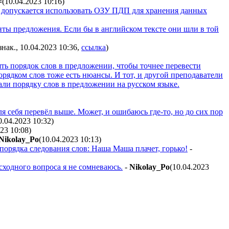
=
(10.04.2023 10:16
)
я, допускается использовать ОЗУ ПДП для хранения данных
ты предложения. Если бы в английском тексте они шли в той
знак., 10.04.2023 10:36
,
ссылка
)
ять порядок слов в предложении, чтобы точнее перевести
орядком слов тоже есть нюансы. И тот, и другой преподаватели
али порядку слов в предложении на русском языке.
я себя перевёл выше. Может, и ошибаюсь где-то, но до сих пор
0.04.2023 10:32
)
023 10:08
)
Nikolay_Po
(10.04.2023 10:13
)
 порядка следования слов: Наша Маша плачет, горько!
-
сходного вопроса я не сомневаюсь.
-
Nikolay_Po
(10.04.2023