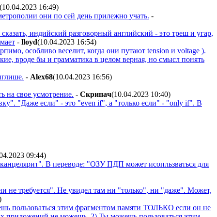
(10.04.2023 16:49
)
у метрополии они по сей день прилежно учать.
-
я сказать, индийский разговорный английский - это треш и угар,
имает
-
lloyd
(10.04.2023 16:54
)
имо, особливо веселит, когда они путают tension и voltage ).
кие, вроде бы и грамматика в целом верная, но смысл понять
нглише.
-
Alex68
(10.04.2023 16:56
)
ь на свое усмотрение.
-
Cкpипaч
(10.04.2023 10:40
)
аже если" - это "even if", а "только если" - "only if". В
.04.2023 09:44
)
 "канцелярит". В переводе: "ОЗУ ПДП может исопльзваться для
ении не требуется". Не увидел там ни "только", ни "даже". Может,
)
жешь пользоваться этим фрагментом памяти ТОЛЬКО если он не
гих приложений не можешь. 2) Ты можешь пользоваться этим