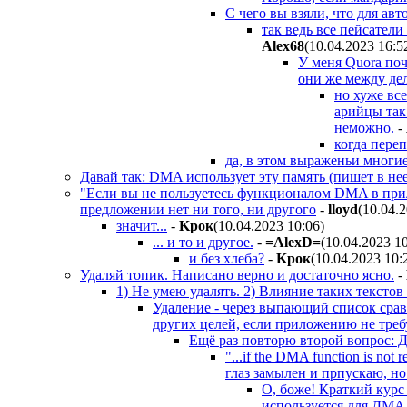
С чего вы взяли, что для ав
так ведь все пейсатели
Alex68
(10.04.2023 16:5
У меня Quora поч
они же между дел
но хуже все
арийцы так
неможно.
-
когда пере
да, в этом выраженьи многи
Давай так: DMA использует эту память (пишет в нее
"Если вы не пользуетесь функционалом DMA в прило
предложении нет ни того, ни другого
-
lloyd
(10.04.
значит...
-
Kpoк
(10.04.2023 10:06
)
... и то и другое.
-
=AlexD=
(10.04.2023 1
и без хлеба?
-
Kpoк
(10.04.2023 10:
Удаляй топик. Написано верно и достаточно ясно.
-
1) Не умею удалять. 2) Влияние таких текстов 
Удаление - через выпающий список срав
других целей, если приложению не тре
Ещё раз повторю второй вопрос
"...if the DMA function is no
глаз замылен и прпускаю, но
О, боже! Краткий курс
используется для ДМА.