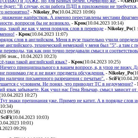
И ТОЛЬКО и ДАЖЕ, но для разных целей. Очевидно же.
-
=AlexD
е будет: "В случае, если работа ПДП в приложении не требуетс
то непонятно?
-
Nikolay_Po
(10.04.2023 10:06
)
 движение напёрстков. А именно переставлены местами фрагмен
ности, вопросов бы не возникло.
-
Kpoк
(10.04.2023 10:14
)
ина, такой же как у меня порядок слов в переводе
-
Nikolay_Po
(1 
менно!
-
Kpoк
(10.04.2023 11:07
)
орядок слов в английском. Меня в вузе тщательно учили определ
ме английского, технический немецкий у меня был "5", а там с п
и переводы, так как они точно передавали смысл и соответствов
(86 знак., 10.04.2023 10:23
)
сё-таки такой английский язык?
-
Kpoк
(10.04.2023 10:25
)
Ничего принципиального в вашем вопросе, я, в упор не вижу. Дл
не понимаю где и не вижу предмета обсуждения.
-
Nikolay_Po
(1
 при наличии письменного разрешения с печатью".
-
SciFi
(10.04.2
решается с условием. Не понял, что приводит ТС в недоумение?
-
ий язык забываете. Как учил нас Гена Янычар, смысл зависит от
(10.04.2023 10:27
)
Тут знаки препинания уже. Пример не катит. А в порядке слов и
10:34
)
023 09:58
)
-
SciFi
(10.04.2023 10:03
)
0.04.2023 10:01
)
4.2023 09:29
)