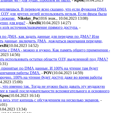
тальные 48 - для души. Проблем не было.
-
Kpoк
(10.04.2023
д цепляешься. В переводе ясно сказано, что если функция DMA
то ОЗУ для других целей использовать нельзя. Если фраза была
м режиме.
Nikolay_Po
(1016 знак., 10.04.2023 13:08
)
упно для ядра?
-
AlexBi
(10.04.2023 14:27
)
и из/в источник/назначение прямого доступа.
-
ия по ДМА, как задать данные для передачи по ДМА? Или
ть данные, включить ДМА, дождаться окончания передачи,
exBi
(10.04.2023 14:52
)
аботы с DMA - можно и нужно. Как память общего применения -
4.2023 14:56
)
ть использовать остатки области ОЗУ, выделенной под ДМА?
5:31
)
ь принятые по DMA данные. И 100% на чтение там будет
окончания работы DMA.
-
POV
(10.04.2023 14:59
)
арочно. 100% на чтение будет доступ даже во время работы
04.2023 15:00
)
, что именно так. Тогда не нужно было давать эту мудацкую
олее в такой последовательности вспомогательного и основного
Kpoк
(10.04.2023 16:14
)
 весь этот кипишь с обсуждением на несколько экранов.
-
5:01
)
0.04.2023 13:34
)