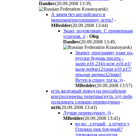
Danilov
(20.09.2008 13:39
,
)
А зачем без английского в
микроконтроллерщину лезть?
-
MBedder
(20.09.2008 13:44
)
Знаю, подтягиваю. С пременным
успехом. :(
-
Oleg
Danilov
(20.09.2008 13:49
,
)
Значит, программу тоже по-
русски будешь писать -
загрл р16,234/слож р16,р1/
вызв подпр12/срав р16,р17/
прыгнр метка32/взвр
?
Ветер в спину тогда :))
-
MBedder
(20.09.2008 13:57
)
есть железный повод на российские
контроллереры перепрыгнуть :о)) либо
пользовать словари,переводчики
-
m16
(20.09.2008 13:43
)
Лучше переводчицу :))
-
MBedder
(20.09.2008 13:45
)
во,во . слушай , а отчего у
Олежки ник бледный?
тревожная аналогия