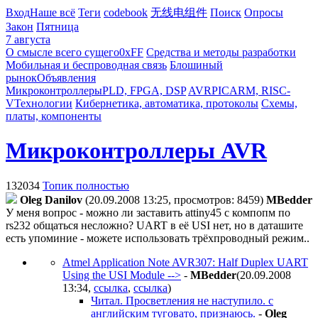
Вход
Наше всё
Теги
codebook
无线电组件
Поиск
Опросы
Закон
Пятница
7 августа
О смысле всего сущего
0xFF
Средства и методы разработки
Мобильная и беспроводная связь
Блошиный
рынок
Объявления
Микроконтроллеры
PLD, FPGA, DSP
AVR
PIC
ARM, RISC-
V
Технологии
Кибернетика, автоматика, протоколы
Схемы,
платы, компоненты
Микроконтроллеры AVR
132034
Топик полностью
Oleg Danilov
(20.09.2008 13:25, просмотров: 8459)
MBedder
У меня вопрос - можно ли заставить attiny45 с компопм по
rs232 общаться несложно? UART в её USI нет, но в даташите
есть упоминие - можете использовать трёхпроводный режим..
Atmel Application Note AVR307: Half Duplex UART
Using the USI Module -->
-
MBedder
(20.09.2008
13:34
,
ссылка
,
ссылка
)
Читал. Просветления не наступило. с
английским туговато, признаюсь.
-
Oleg