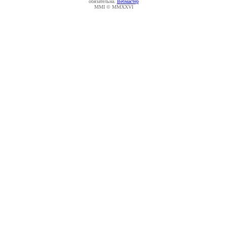
обязательна.
Вебмастер
MMI © MMXXVI