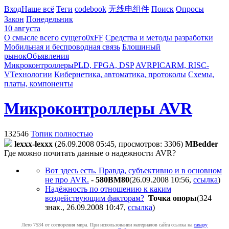
Вход
Наше всё
Теги
codebook
无线电组件
Поиск
Опросы
Закон
Понедельник
10 августа
О смысле всего сущего
0xFF
Средства и методы разработки
Мобильная и беспроводная связь
Блошиный
рынок
Объявления
Микроконтроллеры
PLD, FPGA, DSP
AVR
PIC
ARM, RISC-
V
Технологии
Кибернетика, автоматика, протоколы
Схемы,
платы, компоненты
Микроконтроллеры AVR
132546
Топик полностью
lexxx-lexxx
(26.09.2008 05:45, просмотров: 3306)
MBedder
Где можно почитать данные о надежности AVR?
Вот здесь есть. Правда, субъективно и в основном
не про AVR.
-
580BM80
(26.09.2008 10:56
,
ссылка
)
Надёжность по отношению к каким
воздействующим факторам?
Точка опоры
(324
знак., 26.09.2008 10:47
,
ссылка
)
Лето 7534 от сотворения мира. При использовании материалов сайта ссылка на
caxapу