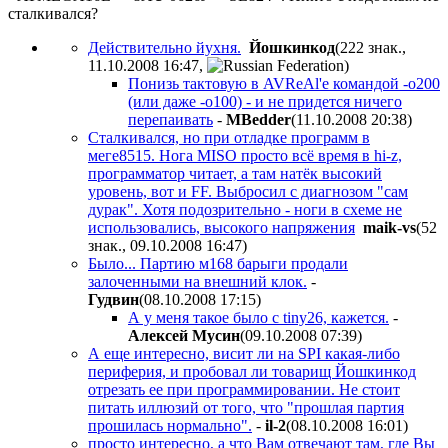
сталкивался?
Действительно йухня.
Йошкинкод
(222 знак.,
11.10.2008 16:47
,
)
Понизь тактовую в AVReAl'е командой -o200
(или даже -o100) - и не придется ничего
перепаивать
-
MBedder
(11.10.2008 20:38
)
Сталкивался, но при отладке программ в
меге8515. Нога MISO просто всё время в hi-z,
программатор читает, а там натёк высокий
уровень, вот и FF. Выбросил с диагнозом "сам
дурак". Хотя подозрительно - ноги в схеме не
использовались, высокого напряжения
maik-vs
(52
знак., 09.10.2008 16:47
)
Было... Партию м168 барыги продали
залоченными на внешний клок.
-
Гудвин
(08.10.2008 17:15
)
А у меня такое было с tiny26, кажется.
-
Алексей Мусин
(09.10.2008 07:39
)
А еще интересно, висит ли на SPI какая-либо
периферия, и пробовал ли товарищ Йошкинкод
отрезать ее при программировании. Не стоит
питать иллюзий от того, что "прошлая партия
прошилась нормально".
-
il-2
(08.10.2008 16:01
)
просто интересно, а что Вам отвечают там, где Вы