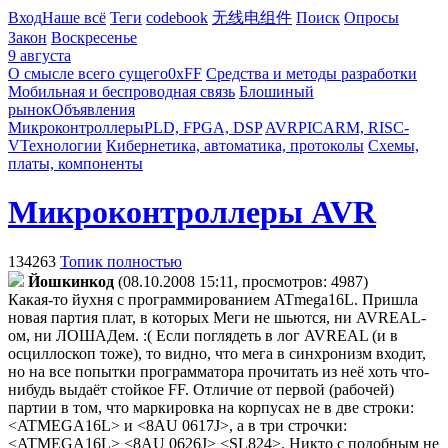
Вход
Наше всё
Теги
codebook
无线电组件
Поиск
Опросы
Закон
Воскресенье
9 августа
О смысле всего сущего
0xFF
Средства и методы разработки
Мобильная и беспроводная связь
Блошиный
рынок
Объявления
Микроконтроллеры
PLD, FPGA, DSP
AVR
PIC
ARM, RISC-
V
Технологии
Кибернетика, автоматика, протоколы
Схемы,
платы, компоненты
Микроконтроллеры AVR
134263
Топик полностью
Йошкинкод
(08.10.2008 15:11, просмотров: 4987)
Какая-то йухня с программированием ATmega16L.
Пришла
новая партия плат, в которых Меги не шьются, ни AVREAL-
ом, ни ЛОШАДем. :( Если поглядеть в лог AVREAL (и в
осциллоскоп тоже), то видно, что мега в синхронизм входит,
но на все попытки программатора прочитать из неё хоть что-
нибудь выдаёт стойкое FF. Отличие от первой (рабочей)
партии в том, что маркировка на корпусах не в две строки:
<ATMEGA16L> и <8AU 0617J>, а в три строчки:
<ATMEGA16L> <8AU 0626J> <SL824>. Никто с подобным не