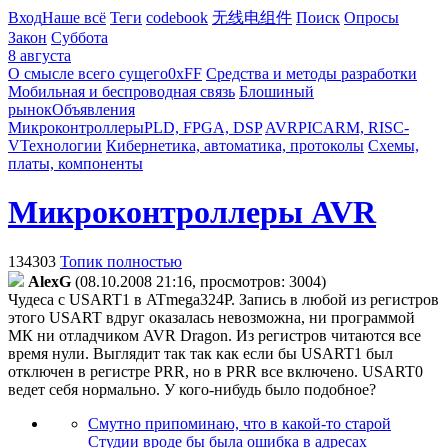
Вход
Наше всё
Теги
codebook
无线电组件
Поиск
Опросы
Закон
Суббота
8 августа
О смысле всего сущего
0xFF
Средства и методы разработки
Мобильная и беспроводная связь
Блошиный
рынок
Объявления
Микроконтроллеры
PLD, FPGA, DSP
AVR
PIC
ARM, RISC-
V
Технологии
Кибернетика, автоматика, протоколы
Схемы,
платы, компоненты
Микроконтроллеры AVR
134303
Топик полностью
AlexG
(08.10.2008 21:16, просмотров: 3004)
Чудеса с USART1 в ATmega324P. Запись в любой из регистров
этого USART вдруг оказалась невозможна, ни программой
МК ни отладчиком AVR Dragon. Из регистров читаются все
время нули. Выглядит так так как если бы USART1 был
отключен в регистре PRR, но в PRR
все включено. USART0
ведет себя нормально. У кого-нибудь было подобное?
Смутно припоминаю, что в какой-то старой
Студии вроде бы была ошибка в адресах