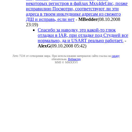
некоторых регистров в файлах Mxx4def.inc, позже
исправилию Посмотри, соответствуют ли эти
адреса в твоем инклуднике адресам из свежего
ДШ и исправь, если нет
-
MBedder
(08.10.2008
23:19
)
Спасибо за наводку, это какой-то глюк
отладки в IAR, при отладке под Студией все
нормально, да и USART реально работает.
-
AlexG
(09.10.2008 05:42
)
Лето 7534 от сотворения мира. При использовании материалов сайта ссылка на
caxapу
обязательна.
Вебмастер
MMI © MMXXVI