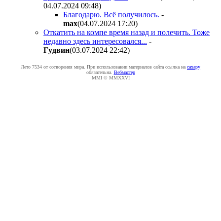
04.07.2024 09:48
)
Благодарю. Всё получилось.
-
max
(04.07.2024 17:20
)
Откатить на компе время назад и полечить. Тоже
недавно здесь интересовался...
-
Гyдвин
(03.07.2024 22:42
)
Лето 7534 от сотворения мира. При использовании материалов сайта ссылка на
caxapу
обязательна.
Вебмастер
MMI © MMXXVI