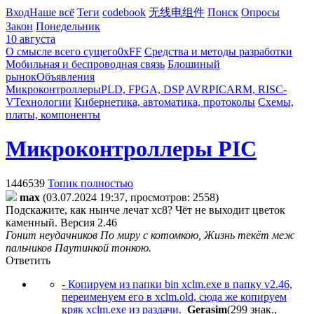
Вход
Наше всё
Теги
codebook
无线电组件
Поиск
Опросы
Закон
Понедельник
10 августа
О смысле всего сущего
0xFF
Средства и методы разработки
Мобильная и беспроводная связь
Блошиный
рынок
Объявления
Микроконтроллеры
PLD, FPGA, DSP
AVR
PIC
ARM, RISC-
V
Технологии
Кибернетика, автоматика, протоколы
Схемы,
платы, компоненты
Микроконтроллеры PIC
1446539
Топик полностью
max
(03.07.2024 19:37, просмотров: 2558)
Подскажите, как нынче лечат хс8? Чёт не выходит цветок
каменный. Версия 2.46
Гонит неудачников По миру с котомкою, Жизнь текёт меж
пальчиков Паутинкой тонкою.
Ответить
- Копируем из папки bin xclm.exe в папку v2.46,
переименуем его в xclm.old, сюда же копируем
кряк xclm.exe из раздачи.
Gerasim
(299 знак.,