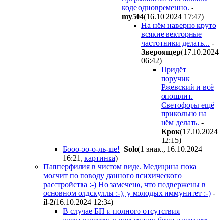
коде одновременно.
-
my504
(16.10.2024 17:47
)
На нём наверно круто
всякие векторные
частотники делать...
-
Звepoящep
(17.10.2024
06:42
)
Придёт
поручик
Ржевский и всё
опошлит.
Светофоры ещё
прикольно на
нём делать.
-
Kpoк
(17.10.2024
12:15
)
Бооо-оо-о-ль-ше!
Solo
(1 знак., 16.10.2024
16:21
,
картинка
)
Папперфилия в чистом виде. Медицина пока
молчит по поводу данного психического
расстройства :-) Но замечено, что подвержены в
основном олдскуллы :-), у молодых иммунитет :-)
-
il-2
(16.10.2024 12:34
)
В случае БП и полного отсутствия
электричества к вам можно будет заглянуть