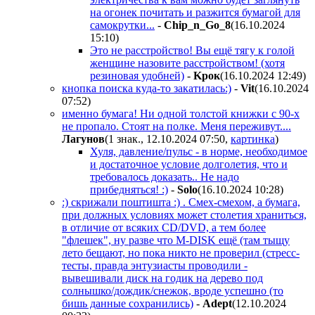
на огонек почитать и разжится бумагой для
самокрутки...
-
Chip_n_Go_8
(16.10.2024
15:10
)
Это не расстройство! Вы ещё тягу к голой
женщине назовите расстройством! (хотя
резиновая удобней)
-
Kpoк
(16.10.2024 12:49
)
кнопка поиска куда-то закатилась:)
-
Vit
(16.10.2024
07:52
)
именно бумага! Ни одной толстой книжки с 90-х
не пропало. Стоят на полке. Меня переживут....
Лaгyнoв
(1 знак., 12.10.2024 07:50
,
картинка
)
Хуля, давление/пульс - в норме, необходимое
и достаточное условие долголетия, что и
требовалось доказать.. Не надо
прибедняться! :)
-
Solo
(16.10.2024 10:28
)
:) скрижали поштишта :) . Смех-смехом, а бумага,
при должных условиях может столетия храниться,
в отличие от всяких CD/DVD, а тем более
"флешек", ну разве что M-DISK ещё (там тыщу
лето бещают, но пока никто не проверил (стресс-
тесты, правда энтузиасты проводили -
вывешивали диск на годик на дерево под
солнышко/дождик/снежок, вроде успешно (то
бишь данные сохранились)
-
Adept
(12.10.2024