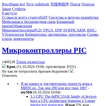
Вход
Наше всё
Теги
codebook
无线电组件
Поиск
Опросы
Закон
Суббота
8 августа
О смысле всего сущего
0xFF
Средства и методы разработки
Мобильная и беспроводная связь
Блошиный
рынок
Объявления
Микроконтроллеры
PLD, FPGA, DSP
AVR
PIC
ARM, RISC-
V
Технологии
Кибернетика, автоматика, протоколы
Схемы,
платы, компоненты
Микроконтроллеры PIC
1469228
Топик полностью
Kpoк
(11.10.2024 19:00, просмотров: 8331)
Ну как не потроллить братьев-бедуинов?
Ответить
Я не нашел в документации скорость ядра в
МИПСах. Так она 200 или все таки 100?
-
my504
(16.10.2024 16:04
)
3.1 CPU The dsPIC33AK family of devices
have a CPU architecture featuring a 5-stage
interlocked instruction
Илья
(376 знак.,