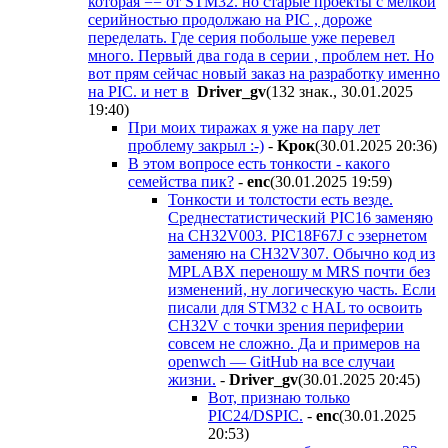
которая == от STM32. но старые проекты с мелкой
серийностью продолжаю на PIC , дороже
переделать. Где серия побольше уже перевел
много. Первый два года в серии , проблем нет. Но
вот прям сейчас новый заказ на разработку именно
на PIC. и нет в
Driver_gv
(132 знак., 30.01.2025
19:40
)
При моих тиражах я уже на пару лет
проблему закрыл :-)
-
Kpoк
(30.01.2025 20:36
)
В этом вопросе есть тонкости - какого
семейства пик?
-
enc
(30.01.2025 19:59
)
Тонкости и толстости есть везде.
Среднестатистический PIC16 заменяю
на CH32V003. PIC18F67J с эзернетом
заменяю на СH32V307. Обычно код из
MPLABX переношу м MRS почти без
изменений, ну логическую часть. Если
писали для STM32 с HAL то освоить
CH32V с точки зрения периферии
совсем не сложно. Да и примеров на
openwch — GitHub на все случаи
жизни.
-
Driver_gv
(30.01.2025 20:45
)
Вот, признаю только
PIC24/DSPIC.
-
enc
(30.01.2025
20:53
)