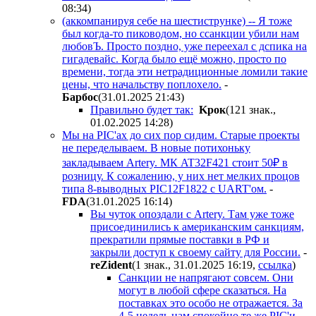
08:34
)
(аккомпанируя себе на шестиструнке) -- Я тоже
был когда-то пиководом, но ссанкции убили нам
любовЪ. Просто поздно, уже переехал с дспика на
гигадевайс. Когда было ещё можно, просто по
времени, тогда эти нетрадиционные ломили такие
цены, что начальству поплохело.
-
Бapбoc
(31.01.2025 21:43
)
Правильно будет так:
Kpoк
(121 знак.,
01.02.2025 14:28
)
Мы на PIC'ах до сих пор сидим. Старые проекты
не переделываем. В новые потихоньку
закладываем Artery. МК AT32F421 стоит 50₽ в
розницу. К сожалению, у них нет мелких процов
типа 8-выводных PIC12F1822 с UART'ом.
-
FDA
(31.01.2025 16:14
)
Вы чуток опоздали с Artery. Там уже тоже
присоединились к американским санкциям,
прекратили прямые поставки в РФ и
закрыли доступ к своему сайту для России.
-
reZident
(1 знак., 31.01.2025 16:19
,
ссылка
)
Санкции не напрягают совсем. Они
могут в любой сфере сказаться. На
поставках это особо не отражается. За
4-5 недель нам спокойно те же PIC'и