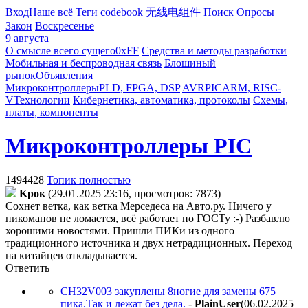
Вход
Наше всё
Теги
codebook
无线电组件
Поиск
Опросы
Закон
Воскресенье
9 августа
О смысле всего сущего
0xFF
Средства и методы разработки
Мобильная и беспроводная связь
Блошиный
рынок
Объявления
Микроконтроллеры
PLD, FPGA, DSP
AVR
PIC
ARM, RISC-
V
Технологии
Кибернетика, автоматика, протоколы
Схемы,
платы, компоненты
Микроконтроллеры PIC
1494428
Топик полностью
Kpoк
(29.01.2025 23:16, просмотров: 7873)
Сохнет ветка, как ветка Мерседеса на Авто.ру. Ничего у
пикоманов не ломается, всё работает по ГОСТу :-) Разбавлю
хорошими новостями. Пришли ПИКи из одного
традиционного источника и двух нетрадиционных. Переход
на китайцев откладывается.
Ответить
CH32V003 закуплены 8ногие для замены 675
пика.Так и лежат без дела.
-
PlainUser
(06.02.2025