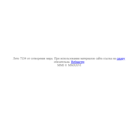
Лето 7534 от сотворения мира. При использовании материалов сайта ссылка на
caxapу
обязательна.
Вебмастер
MMI © MMXXVI