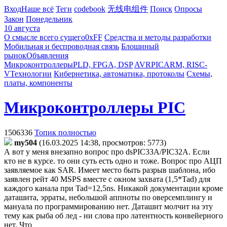
Вход
Наше всё
Теги
codebook
无线电组件
Поиск
Опросы
Закон
Понедельник
10 августа
О смысле всего сущего
0xFF
Средства и методы разработки
Мобильная и беспроводная связь
Блошиный
рынок
Объявления
Микроконтроллеры
PLD, FPGA, DSP
AVR
PIC
ARM, RISC-
V
Технологии
Кибернетика, автоматика, протоколы
Схемы,
платы, компоненты
Микроконтроллеры PIC
1506336
Топик полностью
my504
(16.03.2025 14:38, просмотров: 5773)
А вот у меня внезапно вопрос про dsPIC33A/PIC32A. Если
кто не в курсе. то они суть есть одно и тоже. Вопрос про АЦП
заявляемое как SAR. Имеет место быть разрыв шаблона, ибо
заявлен рейт 40 MSPS вместе с окном захвата (1,5*Tad) для
каждого канала при Tad=12,5ns. Никакой документации кроме
даташита, эрраты, небольшой аппноты по оверсемплингу и
мануала по программированию нет. Даташит молчит на эту
тему как рыба об лед - ни слова про латентность конвейерного
нет. Что