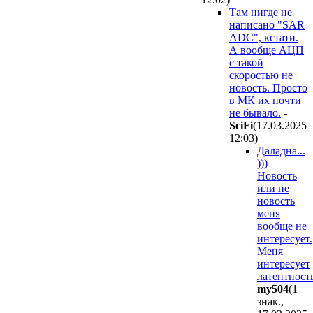
Там нигде не
написано "SAR
ADC", кстати.
А вообще АЦП
с такой
скоростью не
новость. Просто
в МК их почти
не бывало.
-
SciFi
(17.03.2025
12:03
)
Даладна...
)))
Новость
или не
новость
меня
вообще не
интересует.
Меня
интересует
латентность
my504
(1
знак.,