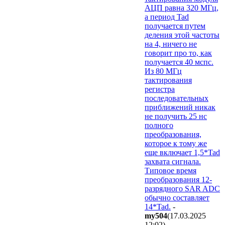
АЦП равна 320 МГц,
а период Tad
получается путем
деления этой частоты
на 4, ничего не
говорит про то, как
получается 40 мспс.
Из 80 МГц
тактирования
регистра
последовательных
приближений никак
не получить 25 нс
полного
преобразования,
которое к тому же
еще включает 1,5*Tad
захвата сигнала.
Типовое время
преобразования 12-
разрядного SAR ADC
обычно составляет
14*Tad.
-
my504
(17.03.2025
12:02
)