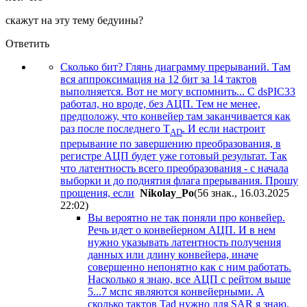
скажут на эту тему бедуины?
Ответить
Сколько бит? Глянь диаграмму прерываний. Там
вся аппроксимация на 12 бит за 14 тактов
выполняется. Вот не могу вспомнить... С dsPIC33
работал, но вроде, без АЦП. Тем не менее,
предположу, что конвейер там заканчивается как
раз после последнего T
. И если настроит
AD
прерывание по завершению преобразования, в
регистре АЦП будет уже готовый результат. Так
что латентность всего преобразования - с начала
выборки и до поднятия флага прерывания. Прошу
прощения, если
Nikolay_Po
(56 знак., 16.03.2025
22:02
)
Вы вероятно не так поняли про конвейер.
Речь идет о конвейерном АЦП. И в нем
нужно указывать латентность получения
данных или длину конвейера, иначе
совершенно непонятно как с ним работать.
Насколько я знаю, все АЦП с рейтом выше
5...7 мспс являются конвейерными. А
сколько тактов Tad нужно для SAR я знаю.