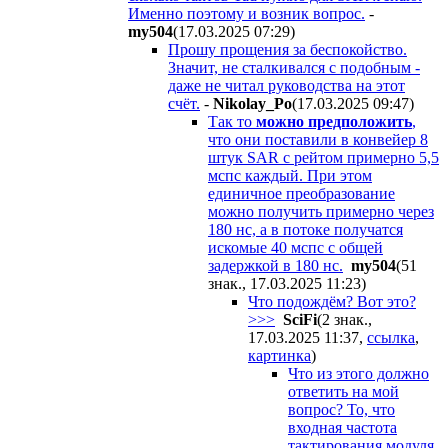
Именно поэтому и возник вопрос.
-
my504
(17.03.2025 07:29
)
Прошу прощения за беспокойство.
Значит, не сталкивался с подобным -
даже не читал руководства на этот
счёт.
-
Nikolay_Po
(17.03.2025 09:47
)
Так то
можно предположить
,
что они поставили в конвейер 8
штук SAR с рейтом примерно 5,5
мспс каждый. При этом
единичное преобразование
можно получить примерно через
180 нс, а в потоке получатся
искомые 40 мспс с общей
задержкой в 180 нс.
my504
(51
знак., 17.03.2025 11:23
)
Что подождём? Вот это?
>>>
SciFi
(2 знак.,
17.03.2025 11:37
,
ссылка
,
картинка
)
Что из этого должно
ответить на мой
вопрос? То, что
входная частота
тактирования модуля