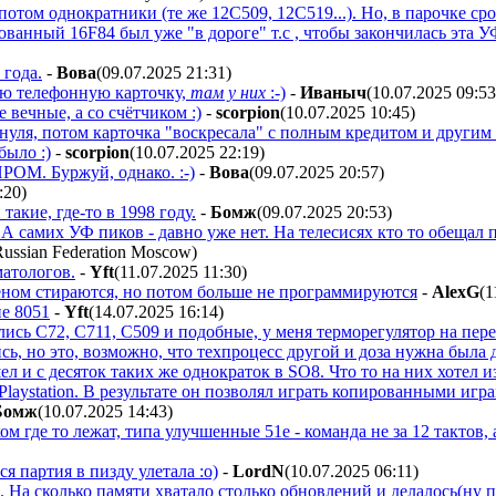
потом однократники (те же 12С509, 12С519...). Но, в парочке с
ованный 16F84 был уже "в дороге" т.с , чтобы закончилась эта 
 года.
-
Boвa
(09.07.2025 21:31
)
ую телефонную карточку,
там у них
:-)
-
Ивaныч
(10.07.2025 09:53
 вечные, а со счётчиком :)
-
scorpion
(10.07.2025 10:45
)
 нуля, потом карточка "воскресала" с полным кредитом и други
было :)
-
scorpion
(10.07.2025 22:19
)
РОМ. Буржуй, однако. :-)
-
Boвa
(09.07.2025 20:57
)
:20
)
акие, где-то в 1998 году.
-
Бoмж
(09.07.2025 20:53
)
. А самих УФ пиков - давно уже нет. На телесисях кто то обещал
)
матологов.
-
Yft
(11.07.2025 11:30
)
еном стираются, но потом больше не программируются
-
AlexG
(1
ие 8051
-
Yft
(14.07.2025 16:14
)
ись С72, С711, С509 и подобные, у меня терморегулятор на пер
сь, но это, возможно, что техпроцесс другой и доза нужна была 
ел и с десяток таких же однократок в SO8. Что то на них хотел и
laystation. В результате он позволял играть копированными иг
Бoмж
(10.07.2025 14:43
)
м где то лежат, типа улучшенные 51е - команда не за 12 тактов, 
ся партия в пизду улетала :о)
-
LordN
(10.07.2025 06:11
)
и. На сколько памяти хватало столько обновлений и делалось(ну 