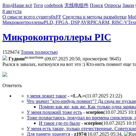
Вход
Наше всё
Теги
codebook
无线电组件
Поиск
Опросы
Закон
8 августа
О смысле всего сущего
0xFF
Средства и методы разработки
Моб
Микроконтроллеры
PLD, FPGA, DSP
AVR
PIC
ARM, RISC-V
Тех
Микроконтроллеры PIC
1529474
Топик полностью
волшебник
Гyдвин
(09.07.2025 20:50, просмотров: 9645)
Рылся в завалах, наткнулся на вот это :) Кто-нить помнит еще т
Ответить
у меня лежит такое
-
=L.A.=
(11.07.2025 21:22
)
Что значит "кто-нибудь помнит"? Да сюда не пускаю
Помню как же, как же. Как только одна заряж
У меня похожий тоже есть
-
scorpion
(10.07.2025 10:
Тоже похвастаюсь, покупал во времена синклеров,
И такое где-то было
-
scorpion
(10.07.2025 10:1
У меня есть такие, только отечественные. Советски
Для памяти хранятся
-
z1974
(10.07.2025 05:34
,