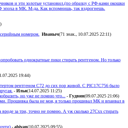
рочняков и эти золотые установил.(по образцу с РФ-ками окошки
УФ эпоха в МК. М-да. Как вспомнишь, так вздрогнешь.
)
м серийным номером.
Ивaныч
(71 знак., 10.07.2025 22:11
)
 попробовать однократные пики стирать рентгеном. Но только
1.07.2025 19:44
)
етертом рентгеном С72 до сих пор живой. С PIC17C756 было
другая.
-
Илья
(14.07.2025 11:25
)
зобразить, но уже не помню что...
-
Гyдвин
(09.07.2025 21:06
)
рами. Прошивка была не моя, я только прошивал МК и впаивал в
а вроде за три, точно не помню. А уж сколько 27Схх стирать
почти)
-
abivan
(10.07.2025 09:55
)