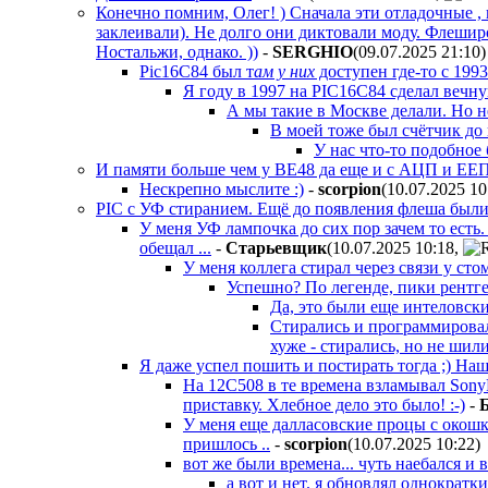
Конечно помним, Олег! ) Сначала эти отладочные , 
заклеивали). Не долго они диктовали моду. Флешир
Ностальжи, однако. ))
-
SERGHIO
(09.07.2025 21:10
)
Pic16C84 был т
ам у них
доступен где-то с 1993
Я году в 1997 на PIC16C84 сделал вечн
А мы такие в Москве делали. Но не
В моей тоже был счётчик до
У нас что-то подобное 
И памяти больше чем у ВЕ48 да еще и с АЦП и ЕЕП
Нескрепно мыслите :)
-
scorpion
(10.07.2025 10
PIC с УФ стиранием. Ещё до появления флеша были т
У меня УФ лампочка до сих пор зачем то есть
обещал ...
-
Cтapьeвщик
(10.07.2025 10:18
,
У меня коллега стирал через связи у сто
Успешно? По легенде, пики рентг
Да, это были еще интеловск
Стирались и программировал
хуже - стирались, но не шили
Я даже успел пошить и постирать тогда ;) Наш
На 12С508 в те времена взламывал SonyP
приставку. Хлебное дело это было! :-)
-
У меня еще далласовские процы с окошко
пришлось ..
-
scorpion
(10.07.2025 10:22
)
вот же были времена... чуть наебался и в
а вот и нет. я обновлял однократк