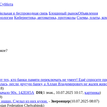
Суббота
ильная и беспроводная связь
Блошиный рынок
Объявления
нологии
Кибернетика, автоматика, протоколы
Схемы, платы, ко
акое?
т тех, кто банки памяти переключать не умеет! Ещё спросите пр
алась, несли другую банку, а Аллан Владимирович не жалея живо
18
)
 начало 90х. 142ЕН5А
DH
(1 знак., 10.07.2025 10:17
,
картинка
)
9
)
е ишшо. Сделал из них кулон.
-
Звepoящep
(10.07.2025 08:07
)
)