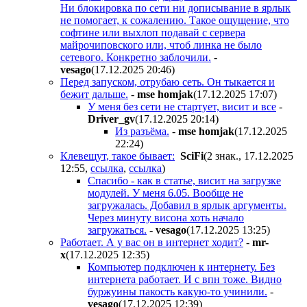
Ни блокировка по сети ни дописывание в ярлык
не помогает, к сожалению. Такое ощущение, что
софтине или выхлоп подавай с сервера
майрочиповского или, чтоб линка не было
сетевого. Конкретно заблочили.
-
vesago
(17.12.2025 20:46
)
Перед запуском, отрубаю сеть. Он тыкается и
бежит дальше.
-
mse homjak
(17.12.2025 17:07
)
У меня без сети не стартует, висит и все
-
Driver_gv
(17.12.2025 20:14
)
Из разъёма.
-
mse homjak
(17.12.2025
22:24
)
Клевещут, такое бывает:
SciFi
(2 знак., 17.12.2025
12:55
,
ссылка
,
ссылка
)
Спасибо - как в статье, висит на загрузке
модулей. У меня 6.05. Вообще не
загружалась. Добавил в ярлык аргументы.
Через минуту висона хоть начало
загружаться.
-
vesago
(17.12.2025 13:25
)
Работает. А у вас он в интернет ходит?
-
mr-
x
(17.12.2025 12:35
)
Компьютер подключен к интернету. Без
интернета работает. И с впн тоже. Видно
буржуины пакость какую-то учинили.
-
vesago
(17.12.2025 12:39
)