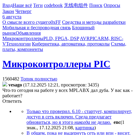
Вход
Наше всё
Теги
codebook
无线电组件
Поиск
Опросы
Закон
Четверг
6 августа
О смысле всего сущего
0xFF
Средства и методы разработки
Мобильная и беспроводная связь
Блошиный
рынок
Объявления
Микроконтроллеры
PLD, FPGA, DSP
AVR
PIC
ARM, RISC-
V
Технологии
Кибернетика, автоматика, протоколы
Схемы,
платы, компоненты
Микроконтроллеры PIC
1560482
Топик полностью
vesago
(17.12.2025 12:21, просмотров: 3435)
Что-то сегодня на работе у всех MPLABX дал дуба. У вас как -
работает?
Ответить
Только что проверил. 6.10 - стартует, компилирует,
доступ в сеть включен. Среда предлагает
обновиться, но я этого
никогда
не делаю.
enc
(1
знак., 17.12.2025 21:08
,
картинка
)
В общем, пока не выдернуть сеть или впн - висит.