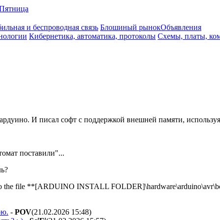
Пятница
ильная и беспроводная связь
Блошиный рынок
Объявления
нологии
Кибернетика, автоматика, протоколы
Схемы, платы, ко
на ардуино. И писал софт с поддержкой внешней памяти, исполь
томат поставили"...
ль?
 into the file **[ARDUINO INSTALL FOLDER]\hardware\arduino\avr\bo
рю.
-
POV
(21.02.2026 15:48
)