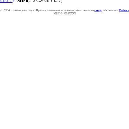
ть? :-)
-
SciFi
(21.02.2026 15:57
)
ето 7534 от сотворения мира. При использовании материалов сайта ссылка на
caxapу
обязательна.
Вебмаст
MMI © MMXXVI