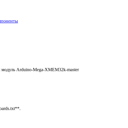
мпоненты
зуя модуль Arduino-Mega-XMEM32k-master
ards.txt**.