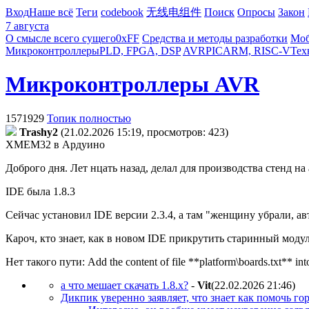
Вход
Наше всё
Теги
codebook
无线电组件
Поиск
Опросы
Закон
7 августа
О смысле всего сущего
0xFF
Средства и методы разработки
Моб
Микроконтроллеры
PLD, FPGA, DSP
AVR
PIC
ARM, RISC-V
Тех
Микроконтроллеры AVR
1571929
Топик полностью
Trashy2
(21.02.2026 15:19, просмотров: 423)
XMEM32 в Ардуино
Доброго дня. Лет нцать назад, делал для производства стенд 
IDE была 1.8.3
Сейчас установил IDE версии 2.3.4, а там "женщину убрали, ав
Кароч, кто знает, как в новом IDE прикрутить старинный моду
Нет такого пути: Add the content of file **platform\boards.txt**
а что мешает скачать 1.8.х?
-
Vit
(22.02.2026 21:46
)
Дикпик уверенно заявляет, что знает как помочь го