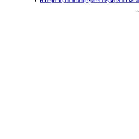
Интересно, он вообще умеет неуверенно заявля
Л