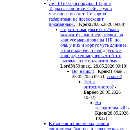
Лет 10 назад я покупал Шарп в
Терраэлектронике. Сейчас уж и
магазина того нет. Но корпус
габаритами не превосходит
показанный .
-
Kpoк
(28.05.2026 09:08
)
в протон-импульсе есть/были
зажигательные твердотелки, на
корпусе маркированы 11Б, но,
бля, у них и корпус чуть длиннее,
и ноги короче, и шаг другой. в
колодку хер засунешь чтоб это
выглядело не по-колхозному.
LordN
(50 знак., 28.05.2026 09:18
)
Во, нашол!
-
Kpoк
(1 знак.,
28.05.2026 09:51
,
ссылка
)
Это ж
оптосимистор?
-
Бapбoc
(28.05.2026
10:02
)
Но
твёрдотельный!
-
Kpoк
(28.05.2026
10:32
)
В нынешних временах, если в
единичном, быстрее и дешевле какое-