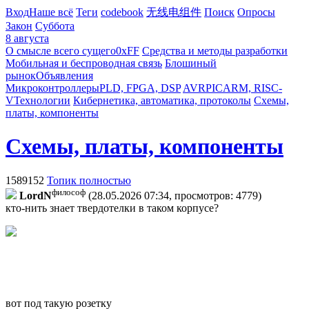
Вход
Наше всё
Теги
codebook
无线电组件
Поиск
Опросы
Закон
Суббота
8 августа
О смысле всего сущего
0xFF
Средства и методы разработки
Мобильная и беспроводная связь
Блошиный
рынок
Объявления
Микроконтроллеры
PLD, FPGA, DSP
AVR
PIC
ARM, RISC-
V
Технологии
Кибернетика, автоматика, протоколы
Схемы,
платы, компоненты
Схемы, платы, компоненты
1589152
Топик полностью
философ
LordN
(28.05.2026 07:34, просмотров: 4779)
кто-нить знает твердотелки в таком корпусе?
вот под такую розетку