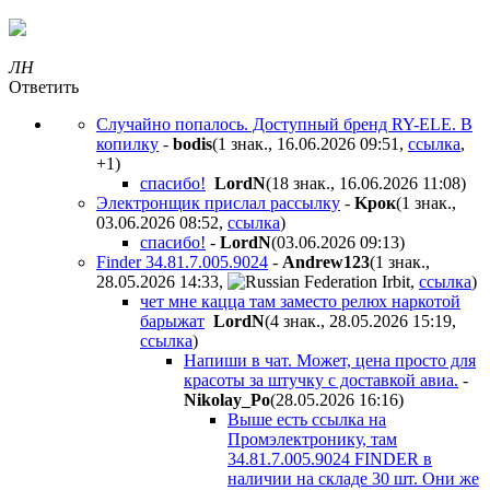
ЛН
Ответить
Случайно попалось. Доступный бренд RY-ELE. В
копилку
-
bodis
(1 знак., 16.06.2026 09:51
,
ссылка
,
+1
)
спасибо!
LordN
(18 знак., 16.06.2026 11:08
)
Электронщик прислал рассылку
-
Kpoк
(1 знак.,
03.06.2026 08:52
,
ссылка
)
спасибо!
-
LordN
(03.06.2026 09:13
)
Finder 34.81.7.005.9024
-
Andrew123
(1 знак.,
28.05.2026 14:33
,
,
ссылка
)
чет мне кацца там заместо релюх наркотой
барыжат
LordN
(4 знак., 28.05.2026 15:19
,
ссылка
)
Напиши в чат. Может, цена просто для
красоты за штучку с доставкой авиа.
-
Nikolay_Po
(28.05.2026 16:16
)
Выше есть ссылка на
Промэлектронику, там
34.81.7.005.9024 FINDER в
наличии на складе 30 шт. Они же