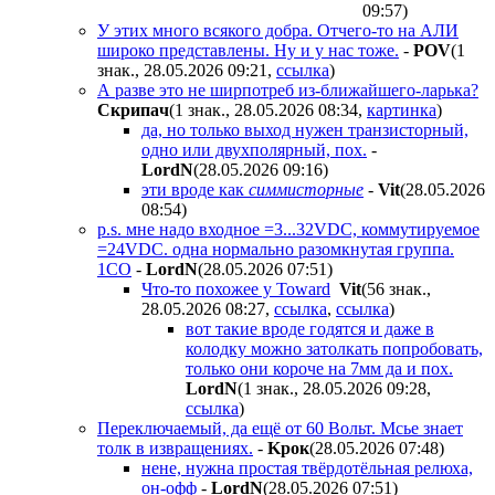
09:57
)
У этих много всякого добра. Отчего-то на АЛИ
широко представлены. Ну и у нас тоже.
-
POV
(1
знак., 28.05.2026 09:21
,
ссылка
)
А разве это не ширпотреб из-ближайшего-ларька?
Cкpипaч
(1 знак., 28.05.2026 08:34
,
картинка
)
да, но только выход нужен транзисторный,
одно или двухполярный, пох.
-
LordN
(28.05.2026 09:16
)
эти вроде как
симмисторные
-
Vit
(28.05.2026
08:54
)
p.s. мне надо входное =3...32VDC, коммутируемое
=24VDC. одна нормально разомкнутая группа.
1CO
-
LordN
(28.05.2026 07:51
)
Что-то похожее у Toward
Vit
(56 знак.,
28.05.2026 08:27
,
ссылка
,
ссылка
)
вот такие вроде годятся и даже в
колодку можно затолкать попробовать,
только они короче на 7мм да и пох.
LordN
(1 знак., 28.05.2026 09:28
,
ссылка
)
Переключаемый, да ещё от 60 Вольт. Мсье знает
толк в извращениях.
-
Kpoк
(28.05.2026 07:48
)
нене, нужна простая твёрдотёльная релюха,
он-офф
-
LordN
(28.05.2026 07:51
)