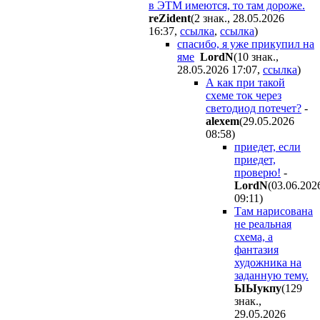
в ЭТМ имеются, то там дороже.
reZident
(2 знак., 28.05.2026
16:37
,
ссылка
,
ссылка
)
спасибо, я уже прикупил на
яме
LordN
(10 знак.,
28.05.2026 17:07
,
ссылка
)
А как при такой
схеме ток через
светодиод потечет?
-
alexem
(29.05.2026
08:58
)
приедет, если
приедет,
проверю!
-
LordN
(03.06.202
09:11
)
Там нарисована
не реальная
схема, а
фантазия
художника на
заданную тему.
ЫЫyкпy
(129
знак.,
29.05.2026