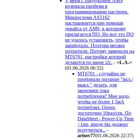
У меня c продукцией AMS
возникла пробема в
программировании настроек.
Микросхема AS5162
настраивается при помощи
девайса от AMS, к которому
прилагается ПО. Но вот это ПО
не удалось установить, чтобы
заработало. Полтора месяца
потратили. Потому заменили на
MT6701, настройки которой
делаются по шине i2c.
-
=L.A.=
(01.06.2026 06:32
)
MT6701 - случайно не
пробовали питание "вкл./
выкл." делать, для
экономии тока
потребления? Мне надо,
чтобы не более 1,5мА
потреблял. Опрос
достаточно 10раз/сек. По
DataSheet - Power-Up Time
<1ms, вроде бы должно
получиться...
-
arisov77
(01.06.2026 22:37
)