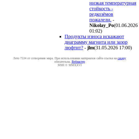
низкая температурная
стойкость -
редкозёмов
пожалели.
-
Nikolay_Po
(01.06.2026
01:02
)
Продукты износа искажают
диаграмму магнита или зазор
люфтит?
-
jlm
(31.05.2026 17:00
)
Лето 7534 от сотворения мира. При использовании материалов сайта ссылка на
caxapу
обязательна.
Вебмастер
MMI © MMXXVI