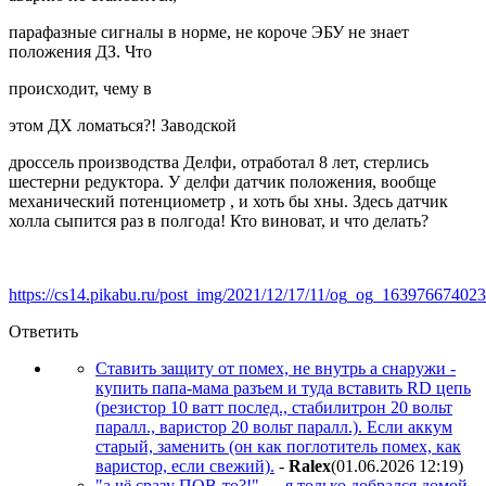
парафазные сигналы в норме, не короче ЭБУ не знает
положения ДЗ. Что
происходит, чему в
этом ДХ ломаться?! Заводской
дроссель производства Делфи, отработал 8 лет, стерлись
шестерни редуктора. У делфи датчик положения, вообще
механический потенциометр , и хоть бы хны. Здесь датчик
холла сыпится раз в полгода! Кто виноват, и что делать?
https://cs14.pikabu.ru/post_img/2021/12/17/11/og_og_16397667402
Ответить
Ставить защиту от помех, не внутрь а снаружи -
купить папа-мама разъем и туда вставить RD цепь
(резистор 10 ватт послед., стабилитрон 20 вольт
паралл., варистор 20 вольт паралл.). Если аккум
старый, заменить (он как поглотитель помех, как
варистор, если свежий).
-
Ralex
(01.06.2026 12:19
)
"а чё сразу ПОВ-то?!" .... я только добрался домой