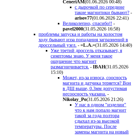
CeneriAM
(01.06.2026 00:48
)
с дырочкой по середине
такие магнитики бывают?
-
arisov77
(01.06.2026 22:41
)
Великолепно, спасибо!!
-
pavel2000
(31.05.2026 16:58
)
проблемы запуска и работы на холостом
ходу бывают изза попадания загразнений в
дроссельный узел.
-
=L.A.=
(31.05.2026 14:40
)
Уже третий дроссель отказывает, я
симптомы знаю. У меня такое
ощущение что магнит
размагничивается.
-
IBAH
(31.05.2026
15:10
)
Может, из-за износа, соосность
магнита и датчика теряется? Вон
в ДШ выше, 0.3мм допустимая
несоосность указана.
-
Nikolay_Po
(31.05.2026 21:26
)
У нас в одном "изделии"
что к нам попало магнит
такой за года полтора
сдыхал из-за высокой
температуры. После
замены магнита на новый