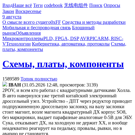
Вход
Наше всё
Теги
codebook
无线电组件
Поиск
Опросы
Закон
Воскресенье
9 августа
О смысле всего сущего
0xFF
Средства и методы разработки
Мобильная и беспроводная связь
Блошиный
рынок
Объявления
Микроконтроллеры
PLD, FPGA, DSP
AVR
PIC
ARM, RISC-
V
Технологии
Кибернетика, автоматика, протоколы
Схемы,
платы, компоненты
Схемы, платы, компоненты
1589589
Топик полностью
IBAH
(31.05.2026 12:48, просмотров: 3139)
2POV, и всем кто работал с квадратурными датчиками Холла.
В авто навернулся уже третий китайский электронный
дроссельный узел. Устройство - ДПТ через редуктор приводит
подпружиненную дроссельную заслонку, на валу заслонки
стоит магнит, возле магнита квадратурный ДХ корпус SO8,
без маркировки, выдает парафазные аналоговые 0-5В для ЭБУ.
Сука, отказывает ДХ, на холодную не держит ХХ, и вообще
неадекватно реагирует на педальку, провалы, рывки, но в
аварию не становится,