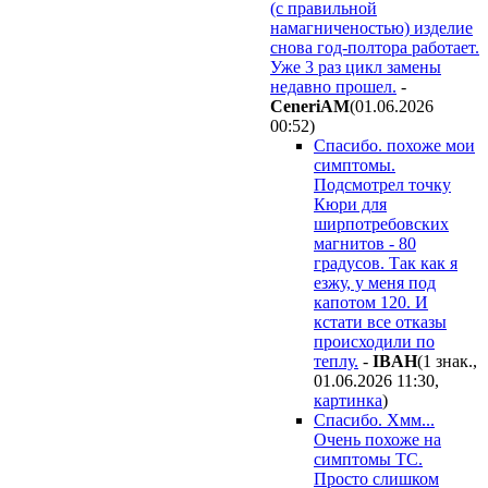
(с правильной
намагниченостью) изделие
снова год-полтора работает.
Уже 3 раз цикл замены
недавно прошел.
-
CeneriAM
(01.06.2026
00:52
)
Спасибо. похоже мои
симптомы.
Подсмотрел точку
Кюри для
ширпотребовских
магнитов - 80
градусов. Так как я
езжу, у меня под
капотом 120. И
кстати все отказы
происходили по
теплу.
-
IBAH
(1 знак.,
01.06.2026 11:30
,
картинка
)
Спасибо. Хмм...
Очень похоже на
симптомы ТС.
Просто слишком