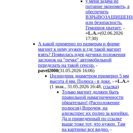
у меня задача не
питание экономить, а
обеспечить
ВЗРЫВОЗАЩИЩЕНН
или безопасность.
Геморроя хватает.
-
=L.A.=
(02.06.2026
17:30
)
А какой примерно по размерам и форме
магнит к нему нужен и где такой магнит
взять? Появилась идея датчики положения
заслонок на "печке" автомобильной
переделать на такой сенсор.
-
pavel2000
(31.05.2026 16:06
)
Цилиндрик диаметром примерно 5 мм
высота 4 мм. Полюса - в доке.
-
=L.A.=
(1 знак., 31.05.2026 16:48
,
ссылка
)
Только магнит должен быть
правильной намагниченности
обязательно! (Расположение
полюсов) Впрочем, на
алиэкспрес их полно за копейки.
Да и приведенный по ссылке
выше тоже тот, что нужен. Там
на картинке все видно.
-