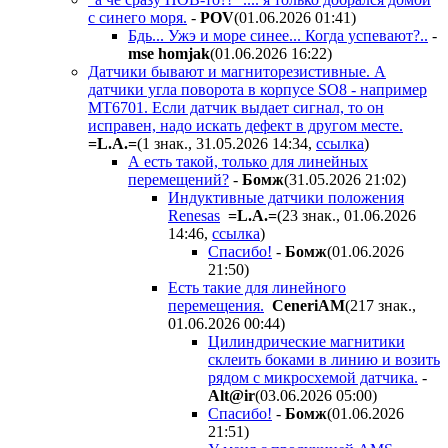
с синего моря.
-
POV
(01.06.2026 01:41
)
Бдь... Ужэ и море синее... Когда успевают?..
-
mse homjak
(01.06.2026 16:22
)
Датчики бывают и магниторезистивные. А
датчики угла поворота в корпусе SO8 - например
MT6701. Если датчик выдает сигнал, то он
исправен, надо искать дефект в другом месте.
=L.A.=
(1 знак., 31.05.2026 14:34
,
ссылка
)
А есть такой, только для линейных
перемещений?
-
Бoмж
(31.05.2026 21:02
)
Индуктивные датчики положения
Renesas
=L.A.=
(23 знак., 01.06.2026
14:46
,
ссылка
)
Спасибо!
-
Бoмж
(01.06.2026
21:50
)
Есть такие для линейного
перемещения.
CeneriAM
(217 знак.,
01.06.2026 00:44
)
Цилиндрические магнитики
склеить боками в линию и возить
рядом с микросхемой датчика.
-
Alt@ir
(03.06.2026 05:00
)
Спасибо!
-
Бoмж
(01.06.2026
21:51
)