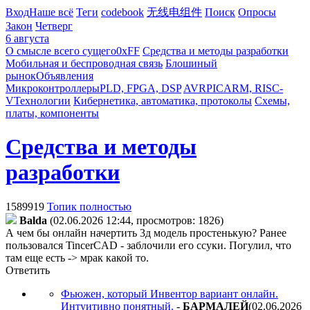
Вход
Наше всё
Теги
codebook
无线电组件
Поиск
Опросы
Закон
Четверг
6 августа
О смысле всего сущего
0xFF
Средства и методы разработки
Мобильная и беспроводная связь
Блошиный
рынок
Объявления
Микроконтроллеры
PLD, FPGA, DSP
AVR
PIC
ARM, RISC-
V
Технологии
Кибернетика, автоматика, протоколы
Схемы,
платы, компоненты
Средства и методы
разработки
1589919
Топик полностью
Balda
(02.06.2026 12:44, просмотров: 1826)
А чем бы онлайн начертить 3д модель простенькую? Ранее
пользовался TincerCAD - заблочили его ссуки. Погулил, что
там еще есть -> мрак какой то.
Ответить
Фьюжен, который Инвентор вариант онлайн.
Интуитивно понятный.
-
БAPMAЛEЙ
(02.06.2026