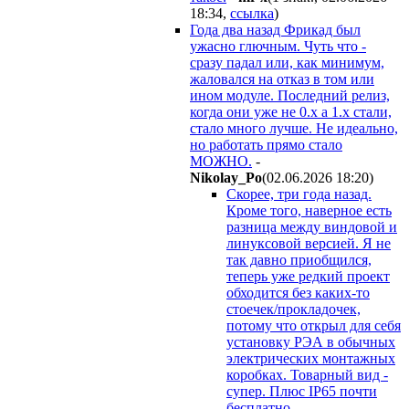
18:34
,
ссылка
)
Года два назад Фрикад был
ужасно глючным. Чуть что -
сразу падал или, как минимум,
жаловался на отказ в том или
ином модуле. Последний релиз,
когда они уже не 0.х а 1.х стали,
стало много лучше. Не идеально,
но работать прямо стало
МОЖНО.
-
Nikolay_Po
(02.06.2026 18:20
)
Скорее, три года назад.
Кроме того, наверное есть
разница между виндовой и
линуксовой версией. Я не
так давно приобщился,
теперь уже редкий проект
обходится без каких-то
стоечек/прокладочек,
потому что открыл для себя
установку РЭА в обычных
электрических монтажных
коробках. Товарный вид -
супер. Плюс IP65 почти
бесплатно.
-