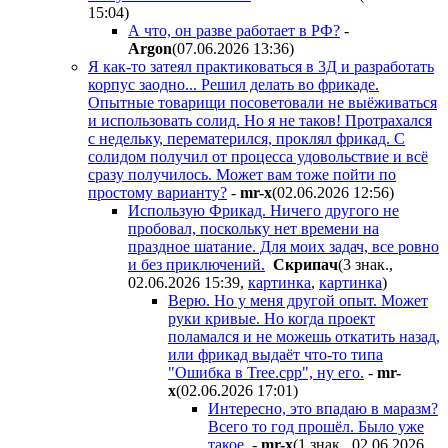
15:04
)
А что, он разве работает в РФ?
-
Argon
(07.06.2026 13:36
)
Я как-то затеял практиковаться в 3Д и разработать
корпус заодно... Решил делать во фрикаде.
Опытные товарищи посоветовали не выёживаться
и использовать солид. Но я не таков! Протрахался
с недельку, перематерился, проклял фрикад. С
солидом получил от процесса удовольствие и всё
сразу получилось. Может вам тоже пойти по
простому варианту?
-
mr-x
(02.06.2026 12:56
)
Использую Фрикад. Ничего другого не
пробовал, поскольку нет времени на
праздное шатание. Для моих задач, все ровно
и без приключений.
Cкpипaч
(3 знак.,
02.06.2026 15:39
,
картинка
,
картинка
)
Верю. Но у меня другой опыт. Может
руки кривые. Но когда проект
поламался и не можешь откатить назад,
или фрикад выдаёт что-то типа
"Ошибка в Tree.cpp", ну его.
-
mr-
x
(02.06.2026 17:01
)
Интересно, это впадаю в маразм?
Всего то год прошёл. Было уже
такое.
-
mr-x
(1 знак., 02.06.2026