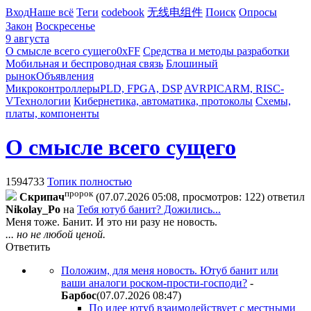
Вход
Наше всё
Теги
codebook
无线电组件
Поиск
Опросы
Закон
Воскресенье
9 августа
О смысле всего сущего
0xFF
Средства и методы разработки
Мобильная и беспроводная связь
Блошиный
рынок
Объявления
Микроконтроллеры
PLD, FPGA, DSP
AVR
PIC
ARM, RISC-
V
Технологии
Кибернетика, автоматика, протоколы
Схемы,
платы, компоненты
О смысле всего сущего
1594733
Топик полностью
пророк
Cкpипaч
(07.07.2026 05:08, просмотров: 122)
ответил
Nikolay_Po
на
Тебя ютуб банит? Дожились...
Меня тоже. Банит. И это ни разу не новость.
... но не любой ценой.
Ответить
Положим, для меня новость. Ютуб банит или
ваши аналоги роском-прости-господи?
-
Бapбoc
(07.07.2026 08:47
)
По идее ютуб взаимодействует с местными