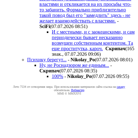
властями и откликается на их просьбы что-
то забанить. Формально приблизительно
такой повод был его "замедлить" здесь - не
желает взаимодействать с властями.
-
SciFi
(07.07.2026 08:51
)
И с местными, и с заокеанскими, и сам
периодически бывает несказанно
возмущен собственным контентом. Та
еще проститутка, кароч.
Cкpипaч
(165
знак., 07.07.2026 09:06
)
Психику берегут...
-
Nikolay_Po
(07.07.2026 08:01
)
Ну, не Роснадзором же единым...
-
Cкpипaч
(07.07.2026 08:35
)
100%
-
Nikolay_Po
(07.07.2026 09:55
)
Лето 7534 от сотворения мира. При использовании материалов сайта ссылка на
caxapу
обязательна.
Вебмастер
MMI © MMXXVI