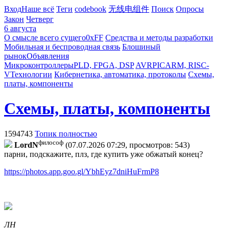
Вход
Наше всё
Теги
codebook
无线电组件
Поиск
Опросы
Закон
Четверг
6 августа
О смысле всего сущего
0xFF
Средства и методы разработки
Мобильная и беспроводная связь
Блошиный
рынок
Объявления
Микроконтроллеры
PLD, FPGA, DSP
AVR
PIC
ARM, RISC-
V
Технологии
Кибернетика, автоматика, протоколы
Схемы,
платы, компоненты
Схемы, платы, компоненты
1594743
Топик полностью
философ
LordN
(07.07.2026 07:29, просмотров: 543)
парни, подскажите, плз, где купить уже обжатый конец?
https://photos.app.goo.gl/YbhEyz7dniHuFrmP8
ЛН