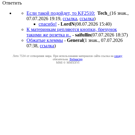
Ответить
Если такой подойдет, то KF2510:
Tech_
(16 знак.,
07.07.2026 19:19
,
ссылка
,
ссылка
)
спасибо!
-
LordN
(08.07.2026 15:40
)
К материнкам цепляются кнопки, брехунок
такими же розетка и..
-
saifullin
(07.07.2026 18:37
)
Обжатые клеммы
-
General
(1 знак., 07.07.2026
07:38
,
ссылка
)
Лето 7534 от сотворения мира. При использовании материалов сайта ссылка на
caxapу
обязательна.
Вебмастер
MMI © MMXXVI