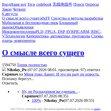
Вход
Наше всё
Теги
codebook
无线电组件
Поиск
Опросы
Закон
Четверг
6 августа
О смысле всего сущего
0xFF
Средства и методы разработки
Мобильная и беспроводная связь
Блошиный
рынок
Объявления
Микроконтроллеры
PLD, FPGA, DSP
AVR
PIC
ARM, RISC-
V
Технологии
Кибернетика, автоматика, протоколы
Схемы,
платы, компоненты
О смысле всего сущего
1594750
Топик полностью
Nikolay_Po
(07.07.2026 08:01, просмотров: 97)
ответил
Cкpипaч
на
Меня тоже. Банит. И это ни разу не новость.
Психику берегут...
Ответить
Ну, не Роснадзором же единым...
-
Cкpипaч
(07.07.2026 08:35
)
100%
-
Nikolay_Po
(07.07.2026 09:55
)
Лето 7534 от сотворения мира. При использовании материалов сайта ссылка на
caxapу