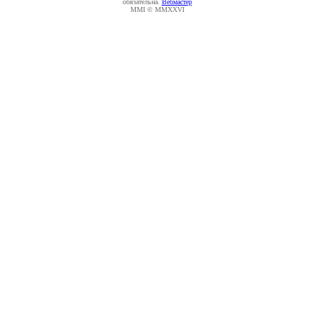
обязательна.
Вебмастер
MMI © MMXXVI