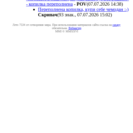
- копилка переполнена
-
POV
(07.07.2026 14:38
)
Переполнена копилка, купи себе чемодан :-)
Cкpипaч
(93 знак., 07.07.2026 15:02
)
Лето 7534 от сотворения мира. При использовании материалов сайта ссылка на
caxapу
обязательна.
Вебмастер
MMI © MMXXVI