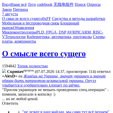
Вход
Наше всё
Теги
codebook
无线电组件
Поиск
Опросы
Закон
Пятница
7 августа
О смысле всего сущего
0xFF
Средства и методы разработки
Мобильная и беспроводная связь
Блошиный
рынок
Объявления
Микроконтроллеры
PLD, FPGA, DSP
AVR
PIC
ARM, RISC-
V
Технологии
Кибернетика, автоматика, протоколы
Схемы,
платы, компоненты
О смысле всего сущего
1594842
Топик полностью
пророк
Cкpипaч
(07.07.2026 14:37, просмотров: 114)
ответил
=AlexD=
на
Живёшь на Украине, значит украинец и значит
обязан быть патриотом независимой украины.
Оруэл
улыбается и одобрительно хлопает по щёчке.
"Просим украинцев не мешать проведению спец.операции" -
помним, записали в копилку :)
... но не любой ценой.
Ответить
"не лезьте в наш майдан, мы сами тут всё решаем"