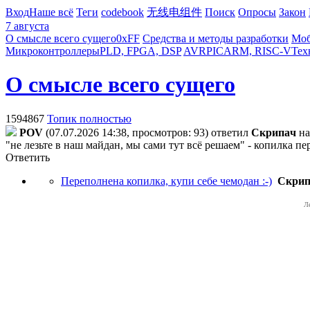
Вход
Наше всё
Теги
codebook
无线电组件
Поиск
Опросы
Закон
7 августа
О смысле всего сущего
0xFF
Средства и методы разработки
Моб
Микроконтроллеры
PLD, FPGA, DSP
AVR
PIC
ARM, RISC-V
Тех
О смысле всего сущего
1594867
Топик полностью
POV
(07.07.2026 14:38, просмотров: 93)
ответил
Cкpипaч
н
"не лезьте в наш майдан, мы сами тут всё решаем" - копилка п
Ответить
Переполнена копилка, купи себе чемодан :-)
Cкpип
Л