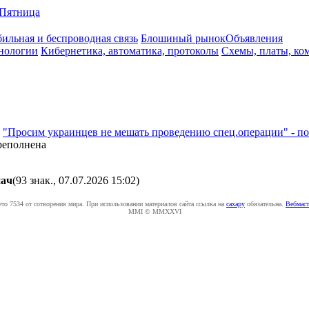
Пятница
ильная и беспроводная связь
Блошиный рынок
Объявления
нологии
Кибернетика, автоматика, протоколы
Схемы, платы, ко
а
"Просим украинцев не мешать проведению спец.операции" - пом
ереполнена
aч
(93 знак., 07.07.2026 15:02
)
ето 7534 от сотворения мира. При использовании материалов сайта ссылка на
caxapу
обязательна.
Вебмаст
MMI © MMXXVI