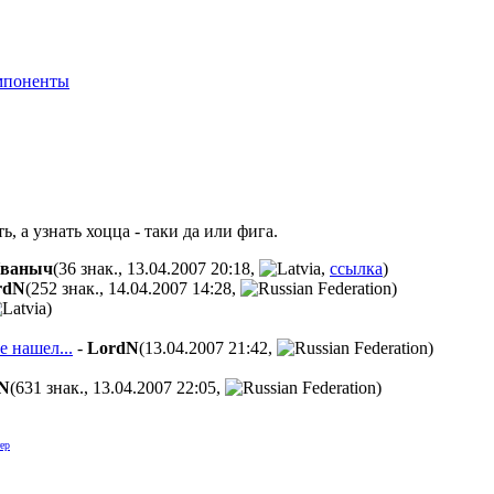
мпоненты
, а узнать хоцца - таки да или фига.
ваныч
(36 знак., 13.04.2007 20:18
,
,
ссылка
)
rdN
(252 знак., 14.04.2007 14:28
,
)
)
е нашел...
-
LordN
(13.04.2007 21:42
,
)
N
(631 знак., 13.04.2007 22:05
,
)
ер