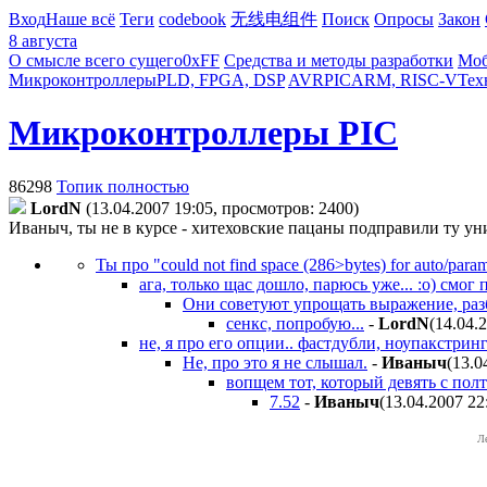
Вход
Наше всё
Теги
codebook
无线电组件
Поиск
Опросы
Закон
8 августа
О смысле всего сущего
0xFF
Средства и методы разработки
Моб
Микроконтроллеры
PLD, FPGA, DSP
AVR
PIC
ARM, RISC-V
Тех
Микроконтроллеры PIC
86298
Топик полностью
LordN
(13.04.2007 19:05, просмотров: 2400)
Иваныч, ты не в курсе - хитеховские пацаны подправили ту ун
Ты про "соuld nоt find sрасе (286>bуtеs) fоr аutо/раr
ага, только щас дошло, парюсь уже... :о) смо
Они советуют упрощать выражение, разб
сенкс, попробую...
-
LordN
(14.04.
не, я про его опции.. фастдубли, ноупакстринг
Не, про это я не слышал.
-
Иваныч
(13.0
вопщем тот, который девять с пол
7.52
-
Иваныч
(13.04.2007 22
Л