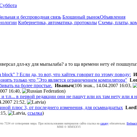
Суббота
ильная и беспроводная связь
Блошиный рынок
Объявления
нологии
Кибернетика, автоматика, протоколы
Схемы, платы, ко
иверсал длл-ку для мыпылаба?
а то ща времени нету её пошшупать
аm blосk" ? Если да, то вот, что хайтек говорит по этому поводу:
И
г понять только что "Это является ограничением компилятора"
Lo
ивать на более простые.
Иваныч
(106 знак., 14.04.2007 16:03
,
2007 16:40
,
)
 и т.п... в первой редакции они не пашут или их там нету или я н
4.2007 21:52
,
)
тиной плюс 3, от последнего изменения, для осьмнадцатых
Lord
:15
,
,
ссылка
)
ето 7534 от сотворения мира. При использовании материалов сайта ссылка на
caxapу
обязательна.
Вебмаст
MMI © MMXXVI