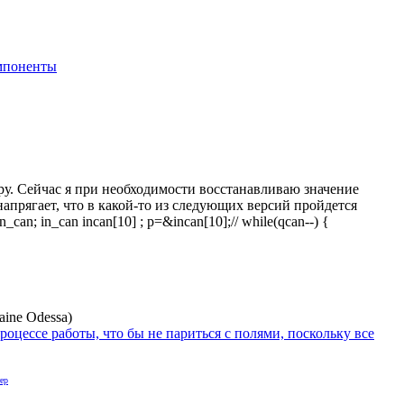
мпоненты
у.
Сейчас я при необходимости восстанавливаю значение
напрягает, что в какой-то из следующих версий пройдется
in_can; in_can incan[10] ; p=&incan[10];// while(qcan--) {
)
роцессе работы, что бы не париться с полями, поскольку все
ер