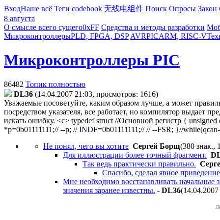
Вход
Наше всё
Теги
codebook
无线电组件
Поиск
Опросы
Закон
8 августа
О смысле всего сущего
0xFF
Средства и методы разработки
Моб
Микроконтроллеры
PLD, FPGA, DSP
AVR
PIC
ARM, RISC-V
Тех
Микроконтроллеры PIC
86482
Топик полностью
DL36
(14.04.2007 21:03, просмотров: 1616)
Уважаемые посоветуйте, каким образом лучше, а может прави
посредством указателя, все работает, но компилятор выдает пр
искать ошибку. <c> typedef struct //Основной регистр { unsigned open
*p=0b01111111;// --p; // INDF=0b01111111;// // --FSR; }//while(qca
Не понял, чего вы хотите
Сергей Борщ
(380 знак., 
Для иллюстрации более точный фрагмент.
D
Так ведь практически правильно.
Серг
Спасибо, сделал явное приведение
Мне необходимо восстанавливать начальные зна
значения заранее известны.
-
DL36
(14.04.2007
Л