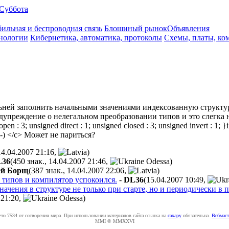
Суббота
ильная и беспроводная связь
Блошиный рынок
Объявления
нологии
Кибернетика, автоматика, протоколы
Схемы, платы, ко
льней заполнить начальными значениями индексованную структур
едупреждение о нелегальном преобразовании типов и это слегка 
 : 3; unsigned direct : 1; unsigned closed : 3; unsigned invert : 1; }
n--) </c> Может не париться?
14.04.2007 21:16
,
)
L36
(450 знак., 14.04.2007 21:46
,
)
ей Борщ
(387 знак., 14.04.2007 22:06
,
)
 типов и компилятор успокоился.
-
DL36
(15.04.2007 10:49
,
чения в структуре не только при старте, но и периодически в п
 21:20
,
)
ето 7534 от сотворения мира. При использовании материалов сайта ссылка на
caxapу
обязательна.
Вебмаст
MMI © MMXXVI