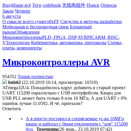
Вход
Наше всё
Теги
codebook
无线电组件
Поиск
Опросы
Закон
Четверг
6 августа
О смысле всего сущего
0xFF
Средства и методы разработки
Мобильная и беспроводная связь
Блошиный
рынок
Объявления
Микроконтроллеры
PLD, FPGA, DSP
AVR
PIC
ARM, RISC-
V
Технологии
Кибернетика, автоматика, протоколы
Схемы,
платы, компоненты
Микроконтроллеры AVR
954352
Топик полностью
bnb62
(22.10.2019 10:14, просмотров: 10310)
ATmega32U4. Понадобилось вдруг добавить в старый проект
UART 115200 параллельно с USB интерфейсом. Кварц для
USB PLL может быть только 8 или 16 МГц. А для UART c 0%
ошибок лучше 11.0592. И чё, приехали?
Ответить
А я просто поставил в сопрягаемые ус-ва 16МГц
кварц и работал с 0вым отклоненем с “аля” 115200
бод.
Троешник
(26 знак., 23.10.2019 07:42
)