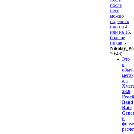
после
него
можно
поделить
или на 4,
или на 16,
больше
никак.
-
Nikolay_Po
20:48
)
Это
в
обыч
мегах
а в
Хмег
23.9
Fract
Baud
Rate
Gener
и
форм
расче