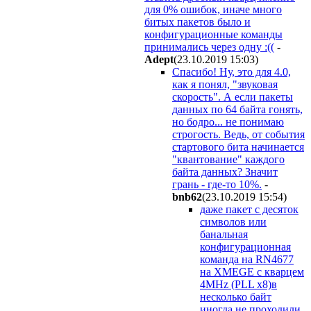
для 0% ошибок, иначе много
битых пакетов было и
конфигурационные команды
принимались через одну :((
-
Adept
(23.10.2019 15:03
)
Спасибо! Ну, это для 4.0,
как я понял, "звуковая
скорость". А если пакеты
данных по 64 байта гонять,
но бодро... не понимаю
строгость. Ведь, от события
стартового бита начинается
"квантование" каждого
байта данных? Значит
грань - где-то 10%.
-
bnb62
(23.10.2019 15:54
)
даже пакет с десяток
символов или
банальная
конфигурационная
команда на RN4677
на XMEGE с кварцем
4MHz (PLL x8)в
несколько байт
иногда не проходили,