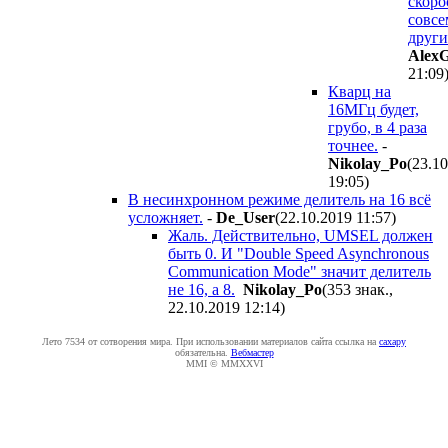
скоро
совсе
други
Alex
21:09
Кварц на
16МГц будет,
грубо, в 4 раза
точнее.
-
Nikolay_Po
(23.1
19:05
)
В несинхронном режиме делитель на 16 всё
усложняет.
-
De_User
(22.10.2019 11:57
)
Жаль. Действительно, UMSEL должен
быть 0. И "Double Speed Asynchronous
Communication Mode" значит делитель
не 16, а 8.
Nikolay_Po
(353 знак.,
22.10.2019 12:14
)
Лето 7534 от сотворения мира. При использовании материалов сайта ссылка на
caxapу
обязательна.
Вебмастер
MMI © MMXXVI