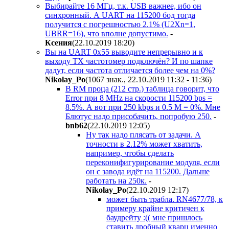
Выбирайте 16 МГц, т.к. USB важнее, ибо он
синхронный. А UART на 115200 бод тогда
получится с погрешностью 2.1% (U2Xn=1,
UBRR=16), что вполне допустимо.
-
Ксения
(22.10.2019 18:20
)
Вы на UART 0x55 выводите непрерывно и к
выходу TX частотомер подключён? И по шапке
дадут, если частота отличается более чем на 0%?
Nikolay_Po
(1067 знак., 22.10.2019 11:32 - 11:36
)
В RM проца (212 стр.) таблица говорит, что
Error при 8 МHz на скорости 115200 bps =
8.5%. А вот при 250 kbps и 0.5 M = 0%. Мне
Блютус надо присобачить, попробую 250.
-
bnb62
(22.10.2019 12:05
)
Ну так надо плясать от задачи. А
точности в 2.12% может хватить,
например, чтобы сделать
переконифигурирование модуля, если
он с завода идёт на 115200. Дальше
работать на 250к.
-
Nikolay_Po
(22.10.2019 12:17
)
может быть трабла. RN4677/78, к
примеру крайне критичен к
баудрейту :(( мне пришлось
ставить дробный кварц именно