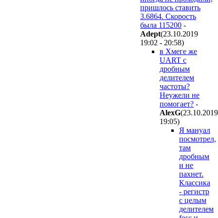
пришлось ставить
3.6864. Скорость
была 115200
-
Adept
(23.10.2019
19:02 - 20:58
)
в Хмеге же
UART с
дробным
делителем
частоты?
Неужели не
помогает?
-
AlexG
(23.10.2019
19:05
)
Я мануал
посмотрел,
там
дробным
и не
пахнет.
Классика
- регистр
с целым
делителем
fosc и