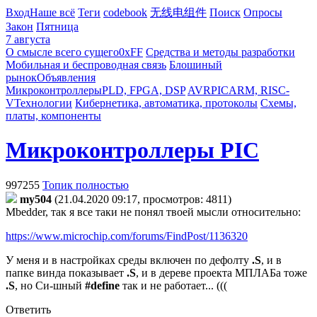
Вход
Наше всё
Теги
codebook
无线电组件
Поиск
Опросы
Закон
Пятница
7 августа
О смысле всего сущего
0xFF
Средства и методы разработки
Мобильная и беспроводная связь
Блошиный
рынок
Объявления
Микроконтроллеры
PLD, FPGA, DSP
AVR
PIC
ARM, RISC-
V
Технологии
Кибернетика, автоматика, протоколы
Схемы,
платы, компоненты
Микроконтроллеры PIC
997255
Топик полностью
my504
(21.04.2020 09:17, просмотров: 4811)
Mbedder, так я все таки не понял твоей мысли относительно:
https://www.microchip.com/forums/FindPost/1136320
У меня и в настройках среды включен по дефолту
.S
, и в
папке винда показывает
.S
, и в дереве проекта МПЛАБа тоже
.S
, но Си-шный
#define
так и не работает... (((
Ответить