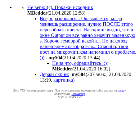
Не верю!(с). Покажи исходник
-
MBedder
(21.04.2020 12:58
)
Все, я разобрался... Оказывается, когда
меняешь расширение, нужно ПОСЛЕ этого
пересобрать проект. На скрине видно, что в
окне Output он все равно херачит маленькую
s. Короче геморрой какойты. Но наконец
нашел время разобраться... Спасибо, твой
пост на микрочип.ком напомнил о проблеме.
)))
-
my504
(21.04.2020 13:44
)
Не за что, обращайтесь! :))
-
MBedder
(21.04.2020 16:02
)
Держи скрин:
my504
(207 знак., 21.04.2020
13:19
,
картинка
)
Лето 7534 от сотворения мира. При использовании материалов сайта ссылка на
caxapу
обязательна.
Вебмастер
MMI © MMXXVI