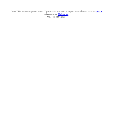
Лето 7534 от сотворения мира. При использовании материалов сайта ссылка на
caxapу
обязательна.
Вебмастер
MMI © MMXXVI