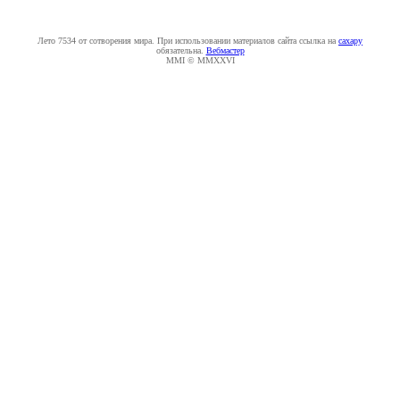
Лето 7534 от сотворения мира. При использовании материалов сайта ссылка на
caxapу
обязательна.
Вебмастер
MMI © MMXXVI