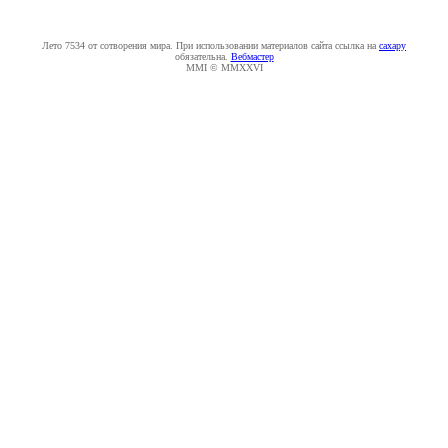
Лето 7534 от сотворения мира. При использовании материалов сайта ссылка на
caxapу
обязательна.
Вебмастер
MMI © MMXXVI