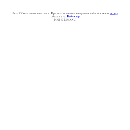
Лето 7534 от сотворения мира. При использовании материалов сайта ссылка на
caxapу
обязательна.
Вебмастер
MMI © MMXXVI