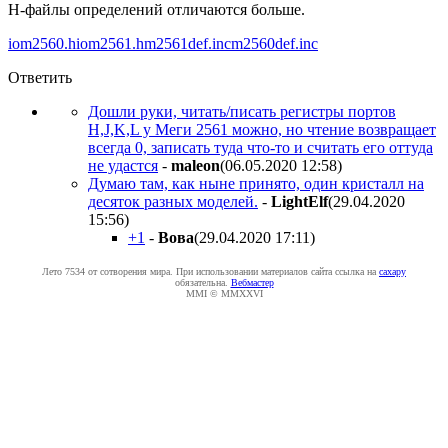
H-файлы определений отличаются больше.
iom2560.h
iom2561.h
m2561def.inc
m2560def.inc
Ответить
Дошли руки, читать/писать регистры портов
H,J,K,L у Меги 2561 можно, но чтение возвращает
всегда 0, записать туда что-то и считать его оттуда
не удастся
-
maleon
(06.05.2020 12:58
)
Думаю там, как ныне принято, один кристалл на
десяток разных моделей.
-
LightElf
(29.04.2020
15:56
)
+1
-
Boвa
(29.04.2020 17:11
)
Лето 7534 от сотворения мира. При использовании материалов сайта ссылка на
caxapу
обязательна.
Вебмастер
MMI © MMXXVI