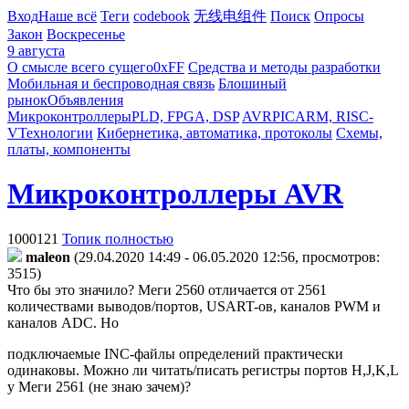
Вход
Наше всё
Теги
codebook
无线电组件
Поиск
Опросы
Закон
Воскресенье
9 августа
О смысле всего сущего
0xFF
Средства и методы разработки
Мобильная и беспроводная связь
Блошиный
рынок
Объявления
Микроконтроллеры
PLD, FPGA, DSP
AVR
PIC
ARM, RISC-
V
Технологии
Кибернетика, автоматика, протоколы
Схемы,
платы, компоненты
Микроконтроллеры AVR
1000121
Топик полностью
maleon
(29.04.2020 14:49 - 06.05.2020 12:56, просмотров:
3515)
Что бы это значило? Меги 2560 отличается от 2561
количествами выводов/портов, USART-ов, каналов PWM и
каналов ADC. Но
подключаемые INC-файлы определений практически
одинаковы. Можно ли читать/писать регистры портов H,J,K,L
у Меги 2561 (не знаю зачем)?