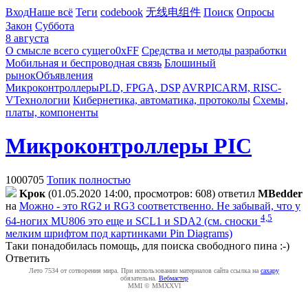
Вход
Наше всё
Теги
codebook
无线电组件
Поиск
Опросы
Закон
Суббота
8 августа
О смысле всего сущего
0xFF
Средства и методы разработки
Мобильная и беспроводная связь
Блошиный
рынок
Объявления
Микроконтроллеры
PLD, FPGA, DSP
AVR
PIC
ARM, RISC-
V
Технологии
Кибернетика, автоматика, протоколы
Схемы,
платы, компоненты
Микроконтроллеры PIC
1000705
Топик полностью
Kpoк
(01.05.2020 14:00, просмотров: 608)
ответил
MBedder
на
Можно - это RG2 и RG3 соответственно. Не забывай, что у
4,5
64-ногих MU806 это еще и SCL1 и SDA2 (см. сноски
мелким шрифтом под картинками Pin Diagrams)
Таки понадобилась помощь, для поиска свободного пина :-)
Ответить
Лето 7534 от сотворения мира. При использовании материалов сайта ссылка на
caxapу
обязательна.
Вебмастер
MMI © MMXXVI