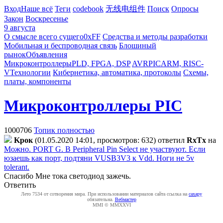
Вход
Наше всё
Теги
codebook
无线电组件
Поиск
Опросы
Закон
Воскресенье
9 августа
О смысле всего сущего
0xFF
Средства и методы разработки
Мобильная и беспроводная связь
Блошиный
рынок
Объявления
Микроконтроллеры
PLD, FPGA, DSP
AVR
PIC
ARM, RISC-
V
Технологии
Кибернетика, автоматика, протоколы
Схемы,
платы, компоненты
Микроконтроллеры PIC
1000706
Топик полностью
Kpoк
(01.05.2020 14:01, просмотров: 632)
ответил
RxTx
на
Можно. PORT G. В Peripheral Pin Select не участвуют. Если
юзаешь как порт, подтяни VUSB3V3 к Vdd. Ноги не 5v
tolerant.
Спасибо Мне тока светодиод зажечь.
Ответить
Лето 7534 от сотворения мира. При использовании материалов сайта ссылка на
caxapу
обязательна.
Вебмастер
MMI © MMXXVI