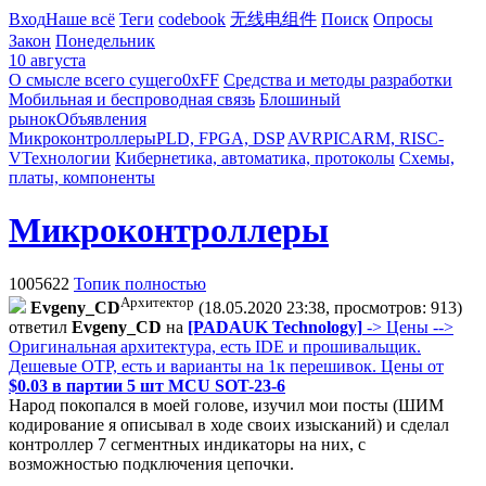
Вход
Наше всё
Теги
codebook
无线电组件
Поиск
Опросы
Закон
Понедельник
10 августа
О смысле всего сущего
0xFF
Средства и методы разработки
Мобильная и беспроводная связь
Блошиный
рынок
Объявления
Микроконтроллеры
PLD, FPGA, DSP
AVR
PIC
ARM, RISC-
V
Технологии
Кибернетика, автоматика, протоколы
Схемы,
платы, компоненты
Микроконтроллеры
1005622
Топик полностью
Архитектор
Evgeny_CD
(18.05.2020 23:38, просмотров: 913)
ответил
Evgeny_CD
на
[PADAUK Technology]
-> Цены -->
Оригинальная архитектура, есть IDE и прошивальщик.
Дешевые OTP, есть и варианты на 1к перешивок. Цены от
$0.03 в партии 5 шт MCU SOT-23-6
Народ покопался в моей голове, изучил мои посты (ШИМ
кодирование я описывал в ходе своих изысканий) и сделал
контроллер 7 сегментных индикаторы на них, с
возможностью подключения цепочки.