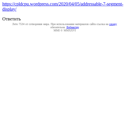
https://cpldcpu.wordpress.com/2020/04/05/addressable-7-segment-
display/
Ответить
Лето 7534 от сотворения мира. При использовании материалов сайта ссылка на
caxapу
обязательна.
Вебмастер
MMI © MMXXVI