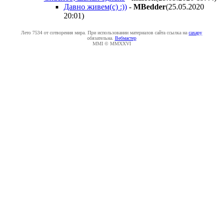
Давно живем(с) :))
-
MBedder
(25.05.2020
20:01
)
Лето 7534 от сотворения мира. При использовании материалов сайта ссылка на
caxapу
обязательна.
Вебмастер
MMI © MMXXVI