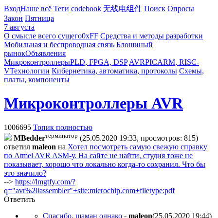
Вход
Наше всё
Теги
codebook
无线电组件
Поиск
Опросы
Закон
Пятница
7 августа
О смысле всего сущего
0xFF
Средства и методы разработки
Мобильная и беспроводная связь
Блошиный
рынок
Объявления
Микроконтроллеры
PLD, FPGA, DSP
AVR
PIC
ARM, RISC-
V
Технологии
Кибернетика, автоматика, протоколы
Схемы,
платы, компоненты
Микроконтроллеры AVR
1006695
Топик полностью
терминатор
MBedder
(25.05.2020 19:33, просмотров: 815)
ответил
maleon
на
Хотел посмотреть самую свежую справку
по Atmel AVR ASM-у. На сайте не найти, студия тоже не
показывает, хорошо что локально когда-то сохранил. Что бы
это значило?
-->
https://lmgtfy.com/?
q="avr%20assembler"+site:microchip.com+filetype:pdf
Ответить
Спасибо, шаман однако
-
maleon
(25.05.2020 19:44
)