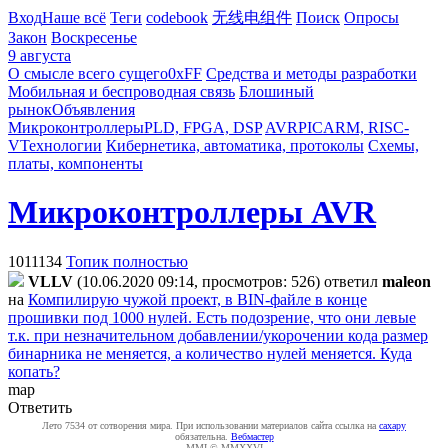
Вход
Наше всё
Теги
codebook
无线电组件
Поиск
Опросы
Закон
Воскресенье
9 августа
О смысле всего сущего
0xFF
Средства и методы разработки
Мобильная и беспроводная связь
Блошиный
рынок
Объявления
Микроконтроллеры
PLD, FPGA, DSP
AVR
PIC
ARM, RISC-
V
Технологии
Кибернетика, автоматика, протоколы
Схемы,
платы, компоненты
Микроконтроллеры AVR
1011134
Топик полностью
VLLV
(10.06.2020 09:14, просмотров: 526)
ответил
maleon
на
Компилирую чужой проект, в BIN-файле в конце
прошивки под 1000 нулей. Есть подозрение, что они левые
т.к. при незначительном добавлении/укорочении кода размер
бинарника не меняется, а количество нулей меняется. Куда
копать?
map
Ответить
Лето 7534 от сотворения мира. При использовании материалов сайта ссылка на
caxapу
обязательна.
Вебмастер
MMI © MMXXVI