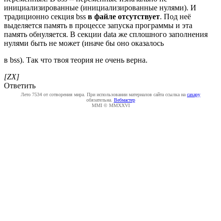
инициализированные (инициализированные нулями). И
традиционно секция bss
в файле отсутствует
. Под неё
выделяется память в процессе запуска программы и эта
память обнуляется. В секции data же сплошного заполнения
нулями быть не может (иначе бы оно оказалось
в bss). Так что твоя теория не очень верна.
[ZX]
Ответить
Лето 7534 от сотворения мира. При использовании материалов сайта ссылка на
caxapу
обязательна.
Вебмастер
MMI © MMXXVI