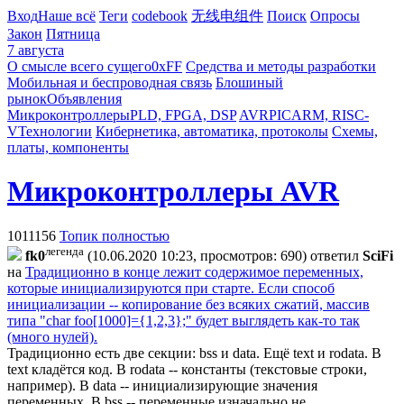
Вход
Наше всё
Теги
codebook
无线电组件
Поиск
Опросы
Закон
Пятница
7 августа
О смысле всего сущего
0xFF
Средства и методы разработки
Мобильная и беспроводная связь
Блошиный
рынок
Объявления
Микроконтроллеры
PLD, FPGA, DSP
AVR
PIC
ARM, RISC-
V
Технологии
Кибернетика, автоматика, протоколы
Схемы,
платы, компоненты
Микроконтроллеры AVR
1011156
Топик полностью
легенда
fk0
(10.06.2020 10:23, просмотров: 690)
ответил
SciFi
на
Традиционно в конце лежит содержимое переменных,
которые инициализируются при старте. Если способ
инициализации -- копирование без всяких сжатий, массив
типа "char foo[1000]={1,2,3};" будет выглядеть как-то так
(много нулей).
Традиционно есть две секции: bss и data. Ещё text и rodata. В
text кладётся код. В rodata -- константы (текстовые строки,
например). В data -- инициализирующие значения
переменных. В bss -- переменные изначально не