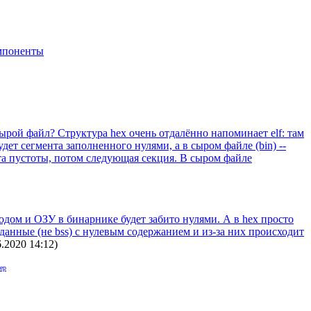
мпоненты
ырой файл? Структура hex очень отдалённо напоминает elf: там
дет сегмента заполненного нулями, а в сыром файле (bin) --
айта пустоты, потом следующая секция. В сыром файле
кодом и ОЗУ в бинарнике будет забито нулями. А в hex просто
 данные (не bss) с нулевым содержанием и из-за них происходит
6.2020 14:12
)
ер