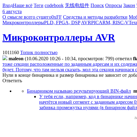
Вход
Наше всё
Теги
codebook
无线电组件
Поиск
Опросы
Закон
6 августа
О смысле всего сущего
0xFF
Средства и методы разработки
Моб
Микроконтроллеры
PLD, FPGA, DSP
AVR
PIC
ARM, RISC-V
Тех
Микроконтроллеры AVR
1011160
Топик полностью
maleon
(10.06.2020 10:26 - 10:34, просмотров: 799)
ответил
f
тоже секции расположенные по заданным адресам и их содержимое
будет. Потому, что там нельзя сказать, мол эта секция начинас
Нули в конце бинарника и размер бинарника не зависит от доба
Ответить
Бинарником называю результирующий BIN-файл
m
У тебя если, например, код в бинарнике начин
начтётся новый сегмент с заданным адресом 0x
забивка промежутка нулями (в бинарном файл
Л