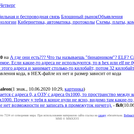
Четверг
ильная и беспроводная связь
Блошиный рынок
Объявления
нологии
Кибернетика, автоматика, протоколы
Схемы, платы, ко
k0
на
А где они есть??? Что ты называешь "бинарником"? ELF? С
. Если какие-то адреса не используются, то в hex или elf не бу
я с этого адреса и занимает столько-то килобайт, потом 32 килоб
вления кода, в НЕХ-файле их нет и размер зависит от кода
aleon
(1 знак., 10.06.2020 10:29
,
картинка
)
ается с адреса 0, а ОЗУ с адреса 0x1000, то пространство между 
1000. Почему у тебя в конце нули не ясно, видимо там какие-то
е нет возможности не записать в промежуток ничего).
-
fk0
(10.0
ето 7534 от сотворения мира. При использовании материалов сайта ссылка на
caxapу
обязательна.
Вебмаст
MMI © MMXXVI