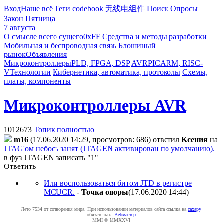
Вход
Наше всё
Теги
codebook
无线电组件
Поиск
Опросы
Закон
Пятница
7 августа
О смысле всего сущего
0xFF
Средства и методы разработки
Мобильная и беспроводная связь
Блошиный
рынок
Объявления
Микроконтроллеры
PLD, FPGA, DSP
AVR
PIC
ARM, RISC-
V
Технологии
Кибернетика, автоматика, протоколы
Схемы,
платы, компоненты
Микроконтроллеры AVR
1012673
Топик полностью
m16
(17.06.2020 14:29, просмотров: 686)
ответил
Kceния
на
JTAG'ом небось занят (JTAGEN активирован по умолчанию).
в фуз JTAGEN записать "1"
Ответить
Или воспользоваться битом JTD в регистре
MCUCR.
-
Toчкa oпopы
(17.06.2020 14:44
)
Лето 7534 от сотворения мира. При использовании материалов сайта ссылка на
caxapу
обязательна.
Вебмастер
MMI © MMXXVI