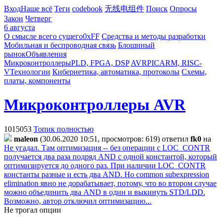
Вход
Наше всё
Теги
codebook
无线电组件
Поиск
Опросы
Закон
Четверг
6 августа
О смысле всего сущего
0xFF
Средства и методы разработки
Мобильная и беспроводная связь
Блошиный
рынок
Объявления
Микроконтроллеры
PLD, FPGA, DSP
AVR
PIC
ARM, RISC-
V
Технологии
Кибернетика, автоматика, протоколы
Схемы,
платы, компоненты
Микроконтроллеры AVR
1015053
Топик полностью
maleon
(30.06.2020 10:51, просмотров: 619)
ответил
fk0
на
Не угадал. Там оптимизация -- без операции с LOC_CONTR
получается два раза подряд AND с одной константой, который
оптимизируется до одного раз. При наличии LOC_CONTR
константы разные и есть два AND. Но common subexpression
elimination явно не дорабатывает, потому, что во втором случае
можно объединить два AND в один и выкинуть STD/LDD.
Возможно, автор отключил оптимизацию...
Не трогал опции