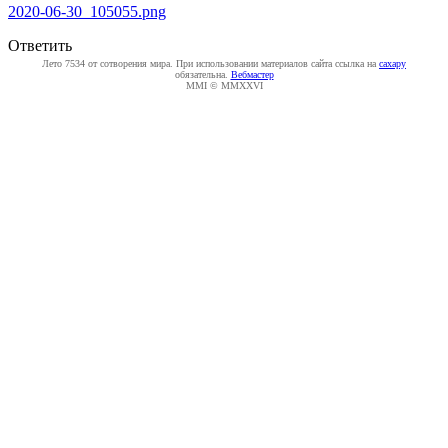
2020-06-30_105055.png
Ответить
Лето 7534 от сотворения мира. При использовании материалов сайта ссылка на
caxapу
обязательна.
Вебмастер
MMI © MMXXVI